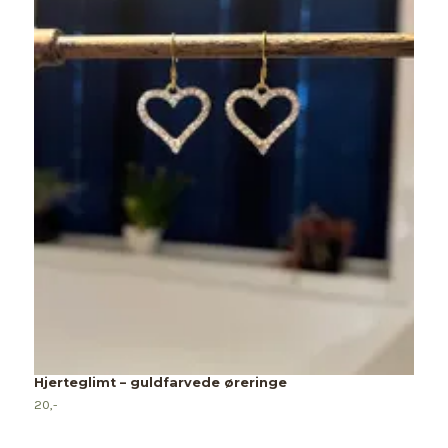
H
30
Hjerteglimt – guldfarvede øreringe
20,-