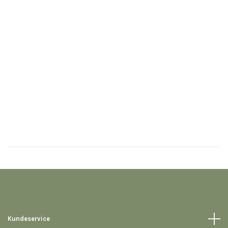
H
4
Kundeservice