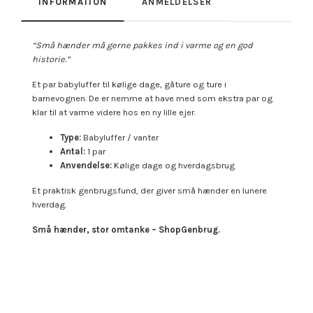
INFORMATION
ANMELDELSER
“Små hænder må gerne pakkes ind i varme og en god
historie.”
Et par babyluffer til kølige dage, gåture og ture i
barnevognen. De er nemme at have med som ekstra par og
klar til at varme videre hos en ny lille ejer.
Type:
Babyluffer / vanter
Antal:
1 par
Anvendelse:
Kølige dage og hverdagsbrug
Et praktisk genbrugsfund, der giver små hænder en lunere
hverdag.
Små hænder, stor omtanke – ShopGenbrug.