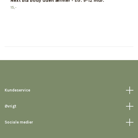
Next blå body uden ærmer - str. 9-12 mdr.
15,-
Kundeservice
Øvrigt
Sociale medier