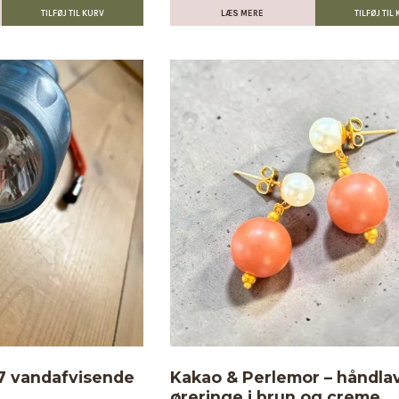
LÆS MERE
7 vandafvisende
Kakao & Perlemor – håndla
øreringe i brun og creme