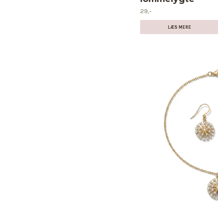
29,-
LÆS MERE