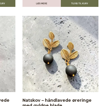
LÆS MERE
vede
Natskov – håndlavede øreringe
med gyldne blade