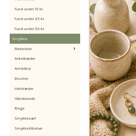
Fund under 10 kr.
Fund under 25 kr.
Fund under 50 kr.
Smykker
Materialer
Ankelkæder
Armbånd
Brocher
Halskæder
Håndlavede
Ringe
Smykkesæt
Smykketilbehør