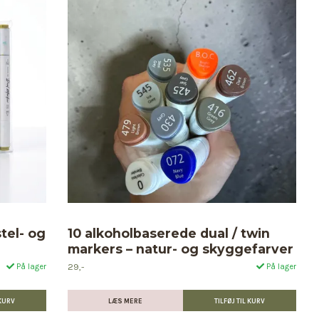
tel- og
10 alkoholbaserede dual / twin
markers – natur- og skyggefarver
29,-
På lager
På lager
LÆS MERE