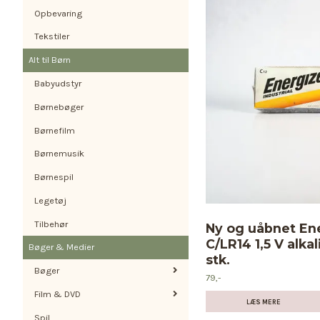
Opbevaring
Tekstiler
Alt til Børn
Babyudstyr
Børnebøger
Børnefilm
Børnemusik
Børnespil
Legetøj
Tilbehør
Ny og uåbnet Ene
C/LR14 1,5 V alkal
Bøger & Medier
stk.
Bøger
79,-
Film & DVD
LÆS MERE
Spil