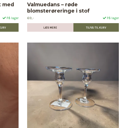
t med
Valmuedans – røde
blomsterøreringe i stof
69,-
På lager
På lager
LÆS MERE