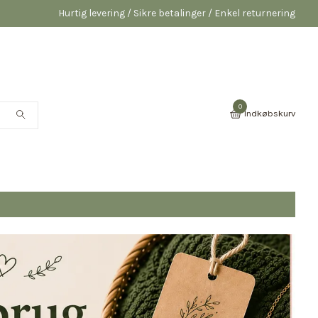
Hurtig levering / Sikre betalinger / Enkel returnering
0
Indkøbskurv