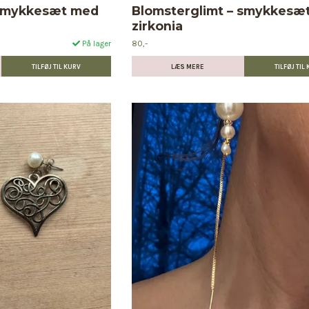
 smykkesæt med
Blomsterglimt – smykkesæ
zirkonia
80,-
På lager
LÆS MERE