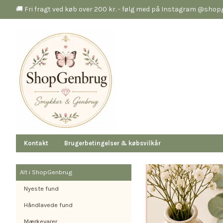
🚚 Fri fragt ved køb over 200 kr. - følg med på Instagram @sho
Kontakt
Brugerbetingelser & købsvilkår
Alt i ShopGenbrug
Nyeste fund
Håndlavede fund
Mærkevarer