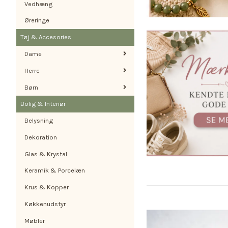
Vedhæng
Øreringe
Tøj & Accesories
Dame
Herre
Børn
Bolig & Interiør
Belysning
Dekoration
Glas & Krystal
Keramik & Porcelæn
Krus & Kopper
Køkkenudstyr
Møbler