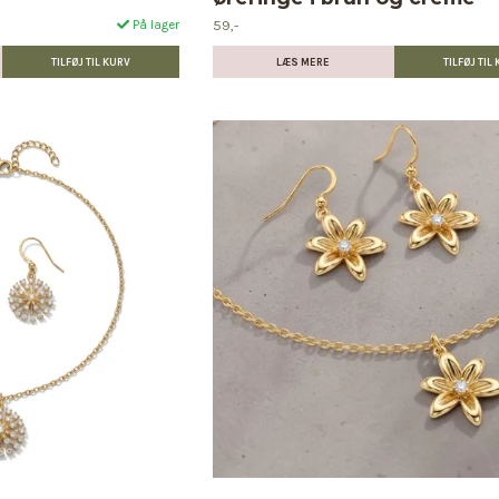
59,-
På lager
LÆS MERE