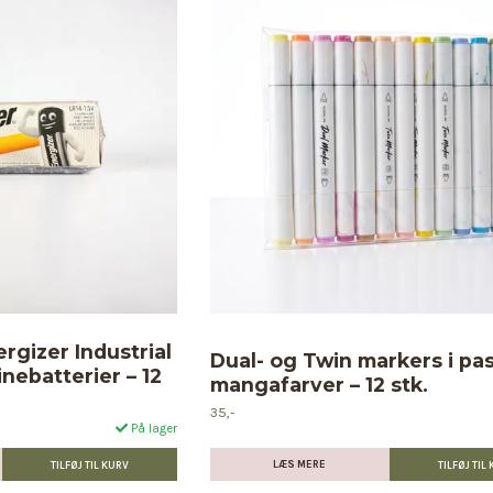
rgizer Industrial
Dual- og Twin markers i pas
inebatterier – 12
mangafarver – 12 stk.
35,-
På lager
LÆS MERE