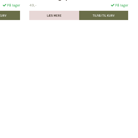
49,-
På lager
På lager
LÆS MERE