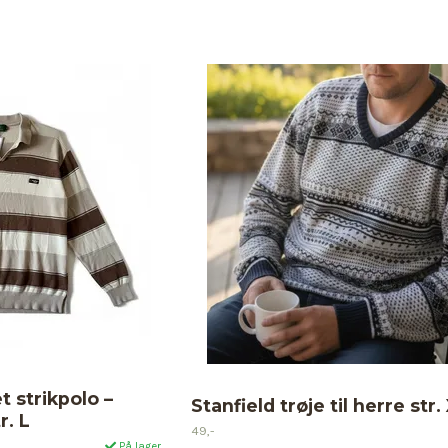
t strikpolo –
Stanfield trøje til herre str.
r. L
49,-
På lager