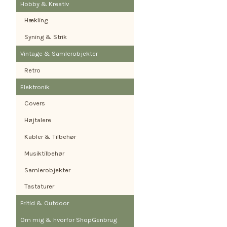
Hobby & Kreativ
Hækling
Syning & Strik
Vintage & Samlerobjekter
Retro
Elektronik
Covers
Højtalere
Kabler & Tilbehør
Musiktilbehør
Samlerobjekter
Tastaturer
Fritid & Outdoor
Om mig & hvorfor ShopGenbrug