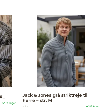
Jack & Jones grå striktrøje til
 XL
herre – str. M
På lager
49,-
På lager