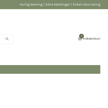
Hurtig levering / Sikre betalinger / Enkel returnering
0
Indkøbskurv