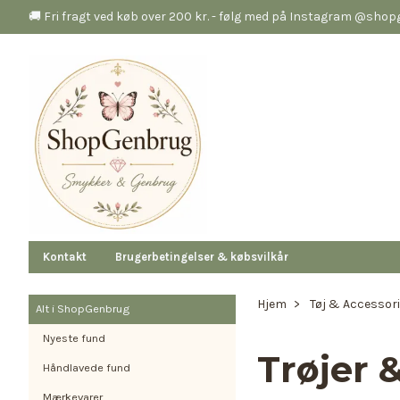
🚚 Fri fragt ved køb over 200 kr. - følg med på Instagram @sho
Kontakt
Brugerbetingelser & købsvilkår
Hjem
Tøj & Accessor
Alt i ShopGenbrug
Nyeste fund
Trøjer &
Håndlavede fund
Mærkevarer