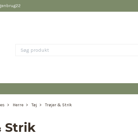
pgenbrug22
ies
Herre
Tøj
Trøjer & Strik
 Strik