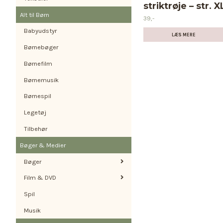
striktrøje – str. X
Alt til Børn
39,-
Babyudstyr
LÆS MERE
Børnebøger
Børnefilm
Børnemusik
Børnespil
Legetøj
Tilbehør
Bøger & Medier
Bøger
Film & DVD
Spil
Musik