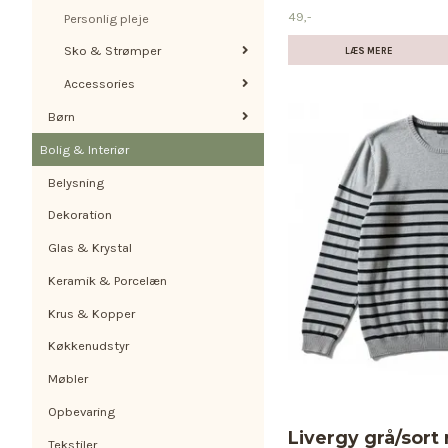
49,-
Personlig pleje
Sko & Strømper
LÆS MERE
Accessories
Børn
Bolig & Interiør
Belysning
Dekoration
Glas & Krystal
Keramik & Porcelæn
Krus & Kopper
Køkkenudstyr
Møbler
Opbevaring
Livergy grå/sort
Tekstiler