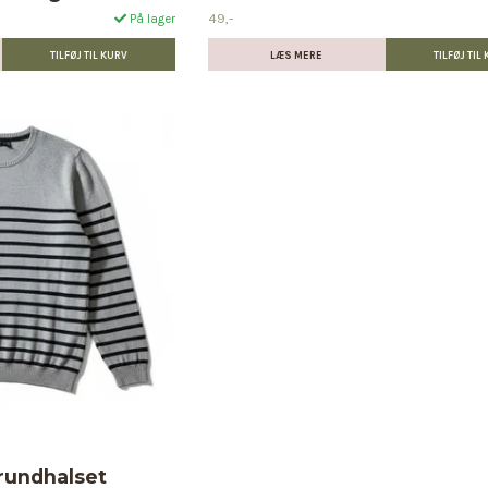
49,-
På lager
LÆS MERE
 rundhalset