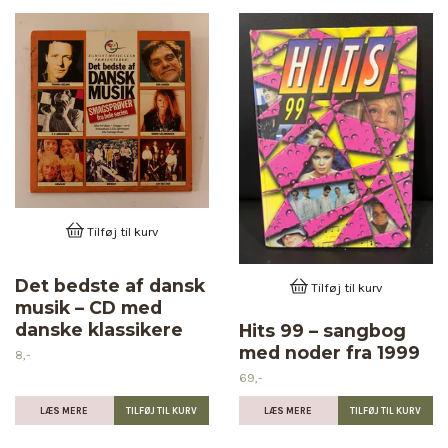
Tilføj til kurv
Det bedste af dansk
Tilføj til kurv
musik – CD med
danske klassikere
Hits 99 – sangbog
med noder fra 1999
8,-
69,-
LÆS MERE
LÆS MERE