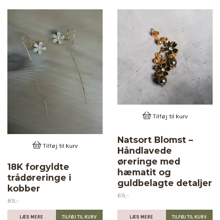
Tilføj til kurv
Natsort Blomst –
Tilføj til kurv
Håndlavede
øreringe med
18K forgyldte
hæmatit og
trådøreringe i
guldbelagte detaljer
kobber
69,-
89,-
LÆS MERE
LÆS MERE