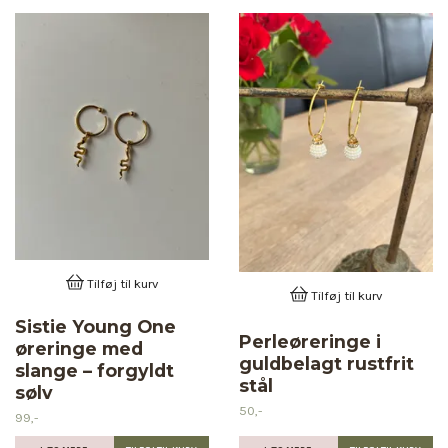
Tilføj til kurv
Tilføj til kurv
Sistie Young One
Perleøreringe i
øreringe med
guldbelagt rustfrit
slange – forgyldt
stål
sølv
50,-
99,-