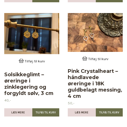
Tilføj til kurv
Tilføj til kurv
Pink Crystalheart –
Solsikkeglimt –
håndlavede
øreringe i
øreringe i 18K
zinklegering og
guldbelagt messing,
forgyldt sølv, 3 cm
4 cm
40,-
50,-
LÆS MERE
LÆS MERE