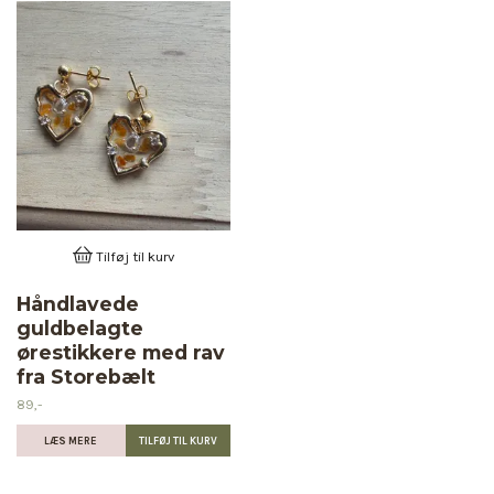
Tilføj til kurv
Håndlavede
guldbelagte
ørestikkere med rav
fra Storebælt
89,-
LÆS MERE