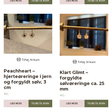
LÆS MERE
LÆS MERE
Tilføj til kurv
Tilføj til kurv
Peachheart –
Klart Glimt –
hjerteøreringe i jern
forgyldte
og forgyldt sølv, 3
sølvøreringe ca. 25
cm
mm
40,-
40,-
LÆS MERE
LÆS MERE