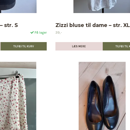
 str. S
Zizzi bluse til dame – str. X
39,-
På lager
LÆS MERE