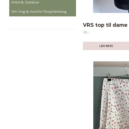
Fritid & Outdoor
Om mig & hvorfor ShopGenbrug
VRS top til dame –
39,-
LÆS MERE