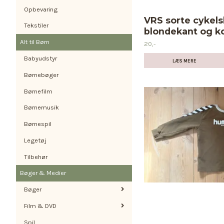
Opbevaring
VRS sorte cykelsh
Tekstiler
blondekant og k
Alt til Børn
20,-
Babyudstyr
LÆS MERE
Børnebøger
Børnefilm
Børnemusik
Børnespil
Legetøj
Tilbehør
Bøger & Medier
Bøger
Film & DVD
Spil