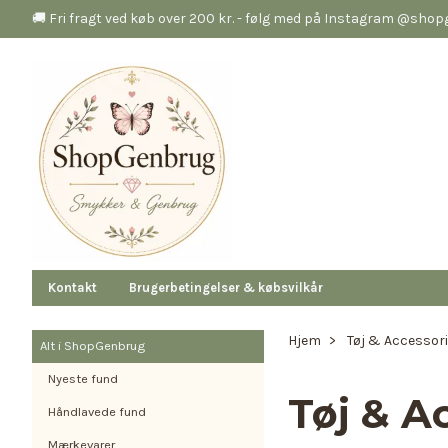
🚚 Fri fragt ved køb over 200 kr. - følg med på Instagram @sho
Kontakt
Brugerbetingelser & købsvilkår
Hjem
Tøj & Accessor
Alt i ShopGenbrug
Nyeste fund
Tøj & A
Håndlavede fund
Mærkevarer