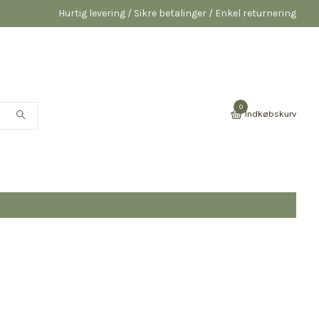
Hurtig levering / Sikre betalinger / Enkel returnering
0
Indkøbskurv