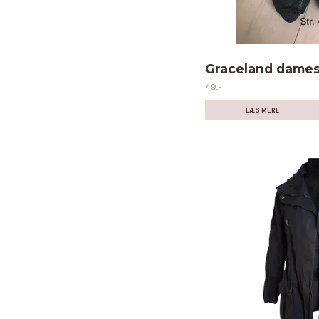
Graceland damesk
49,-
LÆS MERE