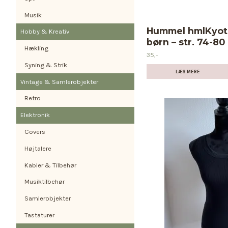
Musik
Hummel hmlKyoto 
Hobby & Kreativ
børn – str. 74-80
Hækling
35,-
Syning & Strik
LÆS MERE
Vintage & Samlerobjekter
Retro
Elektronik
Covers
Højtalere
Kabler & Tilbehør
Musiktilbehør
Samlerobjekter
Tastaturer