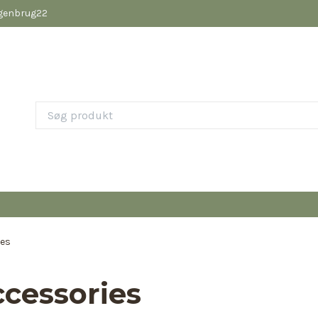
pgenbrug22
ies
ccessories