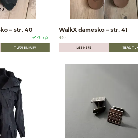
o – str. 40
WalkX damesko – str. 41
49,-
På lager
LÆS MERE