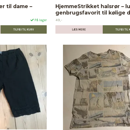
r til dame –
HjemmeStrikket halsrør – l
genbrugsfavorit til kølige 
49,-
På lager
LÆS MERE