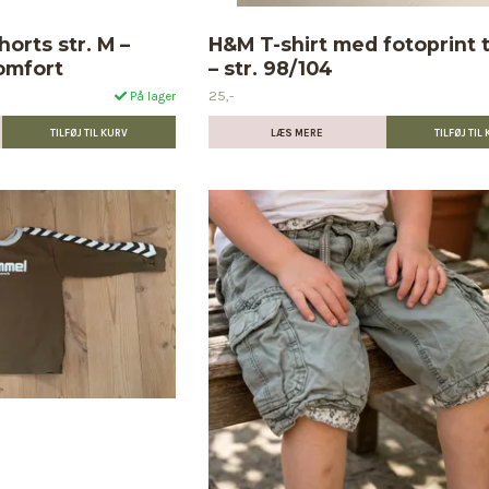
orts str. M –
H&M T-shirt med fotoprint t
omfort
– str. 98/104
25,-
På lager
LÆS MERE