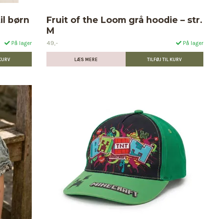
il børn
Fruit of the Loom grå hoodie – str.
M
49,-
På lager
På lager
LÆS MERE