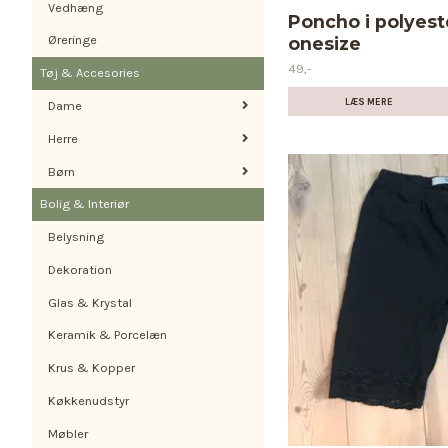
Vedhæng
Poncho i polyeste
Øreringe
onesize
49,-
Tøj & Accesories
LÆS MERE
Dame
Herre
Børn
Bolig & Interiør
Belysning
Dekoration
Glas & Krystal
Keramik & Porcelæn
Krus & Kopper
Køkkenudstyr
Møbler