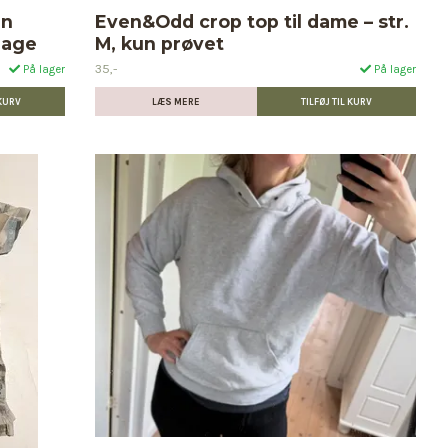
un
Even&Odd crop top til dame – str.
dage
M, kun prøvet
35,-
På lager
På lager
LÆS MERE