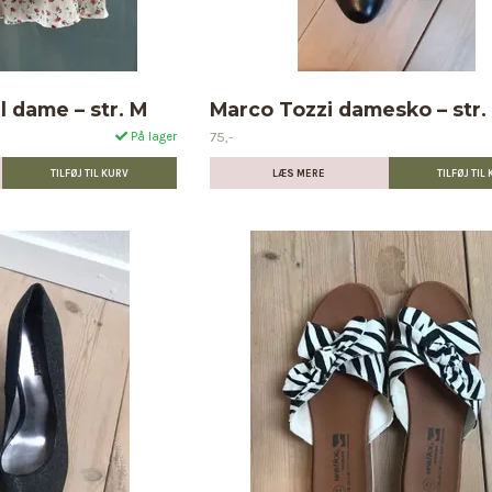
l dame – str. M
Marco Tozzi damesko – str.
75,-
På lager
LÆS MERE