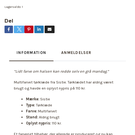
Lagersaldo:
1
Del
INFORMATION
ANMELDELSER
“Lidt farve om halsen kan redde selv en grå mandag.”
Multifarvet tørklæde fra Sistie. Tørklædet har aldrig været
brugt og havde en oplyst nypris på 110 kr.
Mærke:
Sistie
Type:
Tørklæde
Farve:
Multifarvet
Stand:
Aldrig brugt
Oplyst nypris:
110 kr.
Et farverigt tilbehør, der allerede er produceret og nu kan