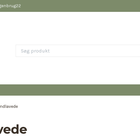
pgenbrug22
ndlavede
vede