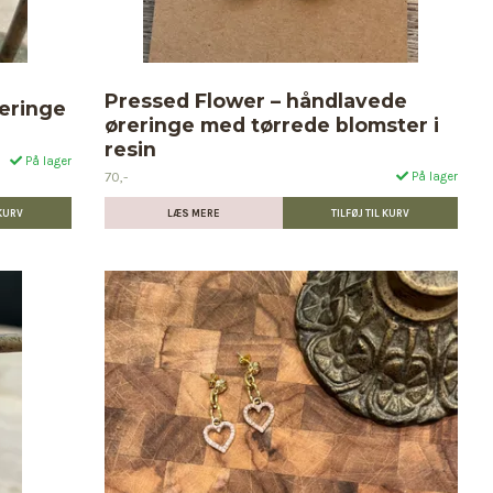
Pressed Flower – håndlavede
reringe
øreringe med tørrede blomster i
resin
På lager
70,-
På lager
LÆS MERE