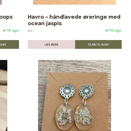
hoops
Havro – håndlavede øreringe med
ocean jaspis
89,-
På lager
På lager
LÆS MERE