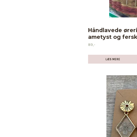
Håndlavede ører
ametyst og fers
89,-
LÆS MERE