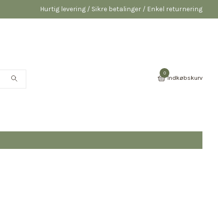
Hurtig levering / Sikre betalinger / Enkel returnering
0
Indkøbskurv