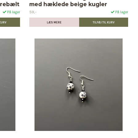
orebælt
med hæklede beige kugler
59,-
På lager
På lager
LÆS MERE