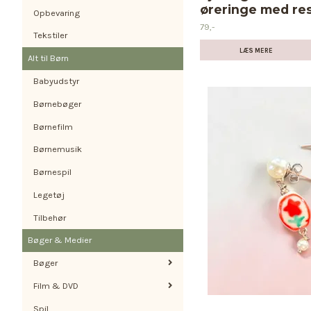
øreringe med res
Opbevaring
79,-
Tekstiler
LÆS MERE
Alt til Børn
Babyudstyr
Børnebøger
Børnefilm
Børnemusik
Børnespil
Legetøj
Tilbehør
Bøger & Medier
Bøger
Film & DVD
Spil