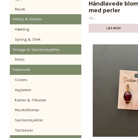
Håndlavede blom
Musik
med perler
40,-
Hobby & Kreativ
LÆS MERE
Hækling
Syning & Strik
Vintage & Samlerobjekter
Retro
Elektronik
Covers
Højtalere
Kabler & Tilbehør
Musiktilbehør
Samlerobjekter
Tastaturer