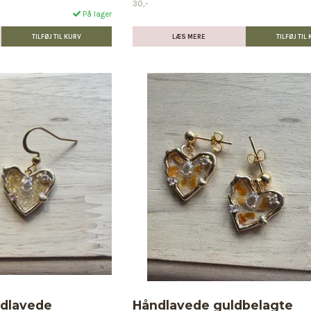
30,-
På lager
LÆS MERE
ndlavede
Håndlavede guldbelagte