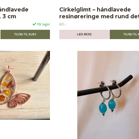
åndlavede
Cirkelglimt – håndlavede
. 3 cm
resinøreringe med rund det
60,-
På lager
LÆS MERE