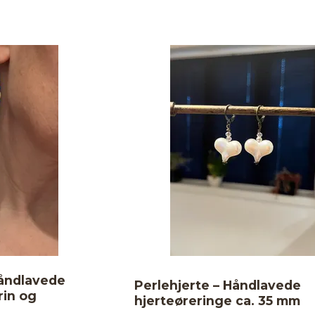
åndlavede
Perlehjerte – Håndlavede
rin og
hjerteøreringe ca. 35 mm
r