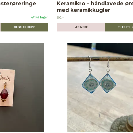
sterøreringe
Keramikro – håndlavede ør
med keramikkugler
60,-
På lager
LÆS MERE