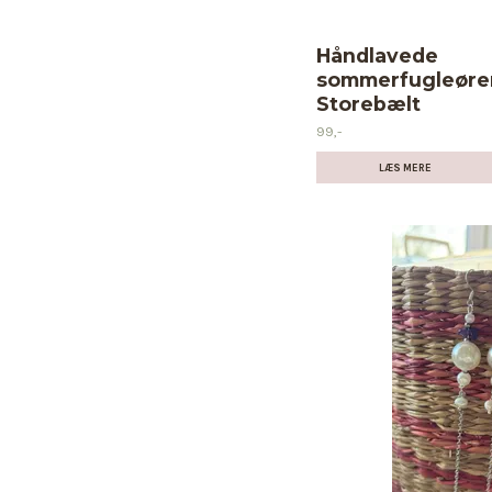
Håndlavede
sommerfugleører
Storebælt
99,-
LÆS MERE