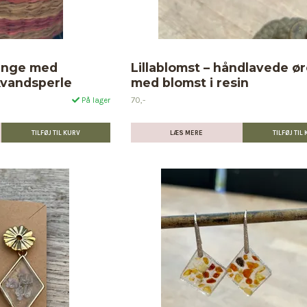
inge med
Lillablomst – håndlavede ø
kvandsperle
med blomst i resin
70,-
På lager
LÆS MERE