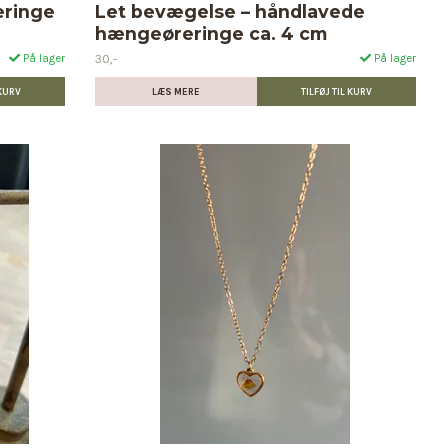
eringe
Let bevægelse – håndlavede
hængeøreringe ca. 4 cm
30,-
På lager
På lager
LÆS MERE