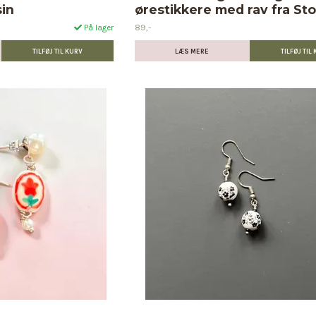
in
ørestikkere med rav fra St
89,-
På lager
LÆS MERE