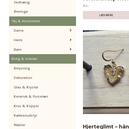
Vedhæng
89,-
Øreringe
LÆS MERE
Tøj & Accesories
Dame
Herre
Børn
Bolig & Interiør
Belysning
Dekoration
Glas & Krystal
Keramik & Porcelæn
Krus & Kopper
Køkkenudstyr
Møbler
Hjerteglimt – hå