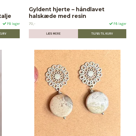
Gyldent hjerte – håndlavet
alje
halskæde med resin
70,-
På lager
På lager
LÆS MERE