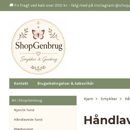
🚚 Fri fragt ved køb over 200 kr. - følg med på Instagram @sho
Kontakt
Brugerbetingelser & købsvilkår
Hjem
Smykker
Hå
Alt i ShopGenbrug
Nyeste fund
Håndla
Håndlavede fund
Mærkevarer