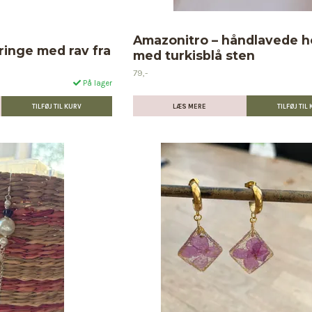
Amazonitro – håndlavede 
inge med rav fra
med turkisblå sten
79,-
På lager
LÆS MERE