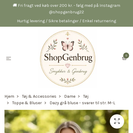
🚚 Fri fragt ved køb over 200 kr. - følg med på Instagram
@shopgenbrug22
Hurtig levering / Sikre betalinger / Enkel returnering
0
Hjem
Tøj & Accessories
Dame
Tøj
Toppe & Bluser
Dazy grå bluse – svarer til str. M–L