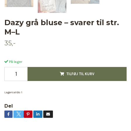
Dazy grå bluse – svarer til str.
M–L
35,-
På lager
TILFØJ TIL KURV
Lagersaldo:
1
Del