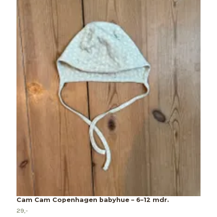
F
15
Cam Cam Copenhagen babyhue – 6–12 mdr.
29,-