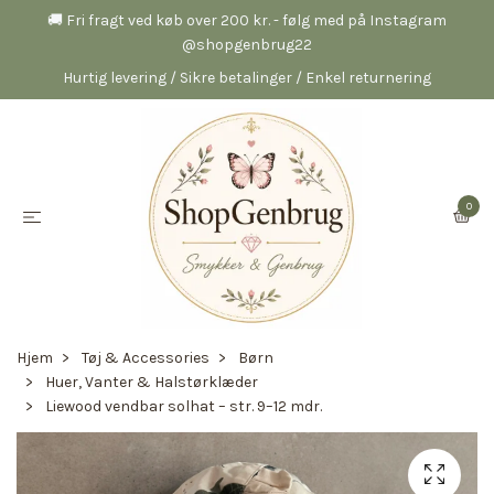
🚚 Fri fragt ved køb over 200 kr. - følg med på Instagram
@shopgenbrug22
Hurtig levering / Sikre betalinger / Enkel returnering
0
Hjem
Tøj & Accessories
Børn
Huer, Vanter & Halstørklæder
Liewood vendbar solhat – str. 9–12 mdr.