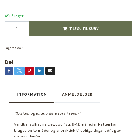
På lager
TILFØJ TIL KURV
Lagersaldo:
1
Del
INFORMATION
ANMELDELSER
“To sider og endnu flere ture i solen.”
Vendbar solhat fra Liewood i str. 9–12 måneder. Hatten kan
bruges på to måder og er praktisk til solrige dage, udflugter
og leg udenfor.