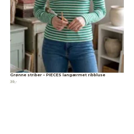
Grønne striber – PIECES langærmet ribbluse
39,-
M
9