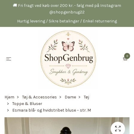
🚚 Fri fragt ved køb over 200 kr. - følg med på Instagram
@shopgenbrug22
Hurtig levering / Sikre betalinger / Enkel returnering
0
Hjem
Tøj & Accessories
Dame
Tøj
Toppe & Bluser
Esmara blå- og hvidstribet bluse – str. M