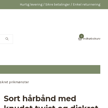
Hurtig levering / Sikre betalinger / Enkel returnering
0
Indkøbskurv
iskret prikmønster
Sort hårbånd med