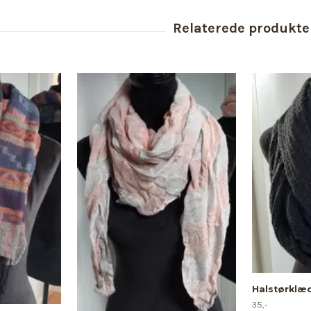
Halstørklæd
35,-