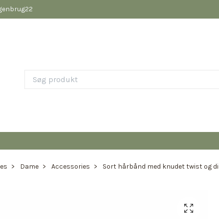
pgenbrug22
ies
Dame
Accessories
Sort hårbånd med knudet twist og d