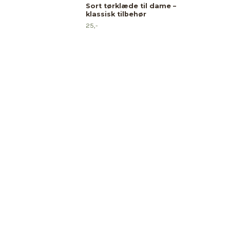
Sort tørklæde til dame –
klassisk tilbehør
25,-
Pin
far
25,-