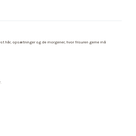
løst hår, opsætninger og de morgener, hvor frisuren gerne må
.