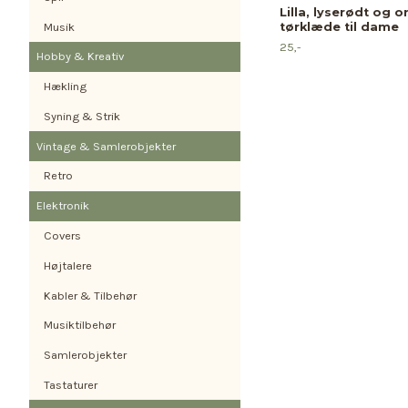
Lilla, lyserødt og 
Musik
tørklæde til dame
25,-
Hobby & Kreativ
Hækling
Syning & Strik
Vintage & Samlerobjekter
Retro
Elektronik
Covers
Højtalere
Kabler & Tilbehør
Musiktilbehør
Samlerobjekter
Tastaturer