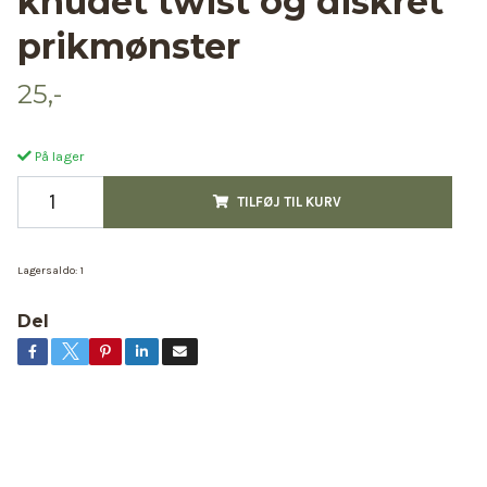
knudet twist og diskret
prikmønster
25,-
På lager
TILFØJ TIL KURV
Lagersaldo:
1
Del