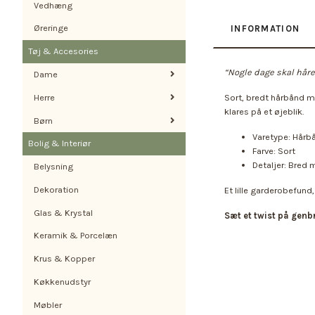
Vedhæng
Øreringe
INFORMATION
Tøj & Accesories
“Nogle dage skal håret
Dame
Herre
Sort, bredt hårbånd me
klares på et øjeblik.
Børn
Varetype: Hårb
Bolig & Interiør
Farve: Sort
Detaljer: Bred
Belysning
Dekoration
Et lille garderobefund,
Glas & Krystal
Sæt et twist på gen
Keramik & Porcelæn
Krus & Kopper
Køkkenudstyr
Møbler