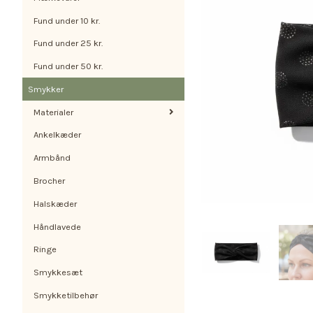
Fund under 10 kr.
Fund under 25 kr.
Fund under 50 kr.
Smykker
Materialer
Ankelkæder
Armbånd
Brocher
Halskæder
Håndlavede
Ringe
Smykkesæt
Smykketilbehør