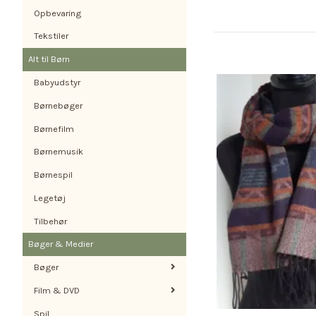
Opbevaring
Tekstiler
Alt til Børn
Babyudstyr
Børnebøger
Børnefilm
Børnemusik
Børnespil
Legetøj
Tilbehør
Bøger & Medier
Bøger
Film & DVD
Spil