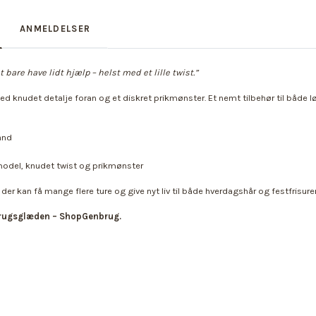
ANMELDELSER
 bare have lidt hjælp – helst med et lille twist.”
d knudet detalje foran og et diskret prikmønster. Et nemt tilbehør til både 
ånd
 model, knudet twist og prikmønster
 der kan få mange flere ture og give nyt liv til både hverdagshår og festfrisurer
brugsglæden – ShopGenbrug.