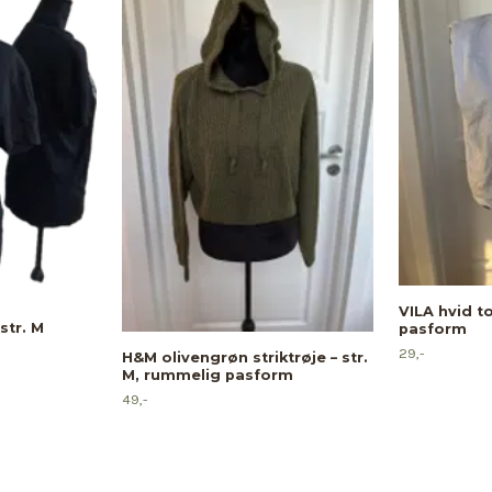
VILA hvid to
str. M
pasform
29,-
H&M olivengrøn striktrøje – str.
M, rummelig pasform
49,-