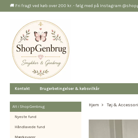
🚚 Fri fragt ved køb over 200 kr. - følg med på Instagram @sho
Kontakt
Brugerbetingelser & købsvilkår
Hjem
Tøj & Accessor
Alt i ShopGenbrug
Nyeste fund
Håndlavede fund
Mærkevarer