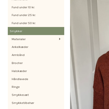
Fund under 10 kr.
Fund under 25 kr.
Fund under 50 kr.
Smykker
Materialer
Ankelkæder
Armbånd
Brocher
Halskæder
Håndlavede
Ringe
Smykkesæt
Smykketilbehør