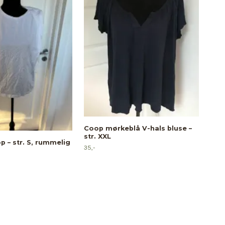
Hvid
Coop mørkeblå V-hals bluse –
29,-
str. XXL
p – str. S, rummelig
35,-