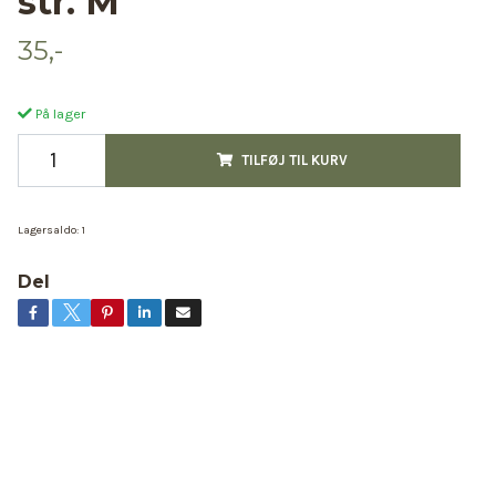
str. M
35,-
På lager
TILFØJ TIL KURV
Lagersaldo:
1
Del