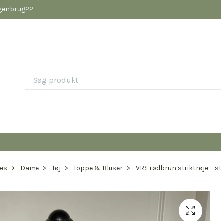
pgenbrug22
ies
Dame
Tøj
Toppe & Bluser
VRS rødbrun striktrøje – st