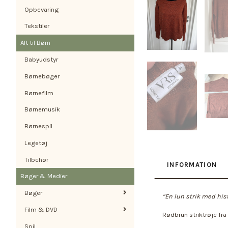
Opbevaring
Tekstiler
Alt til Børn
Babyudstyr
Børnebøger
Børnefilm
Børnemusik
Børnespil
Legetøj
Tilbehør
INFORMATION
Bøger & Medier
Bøger
“En lun strik med hist
Film & DVD
Rødbrun striktrøje fra
Spil