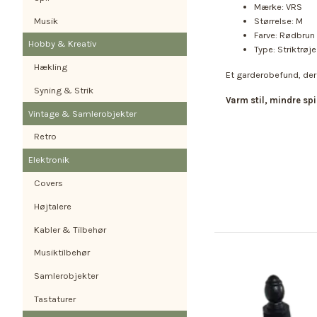
Mærke: VRS
Musik
Størrelse: M
Farve: Rødbrun
Hobby & Kreativ
Type: Striktrøje
Hækling
Et garderobefund, der 
Syning & Strik
Varm stil, mindre sp
Vintage & Samlerobjekter
Retro
Elektronik
Covers
Højtalere
Kabler & Tilbehør
Musiktilbehør
Samlerobjekter
Tastaturer