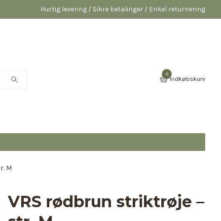
Hurtig levering / Sikre betalinger / Enkel returnering
0
Indkøbskurv
r. M
VRS rødbrun striktrøje –