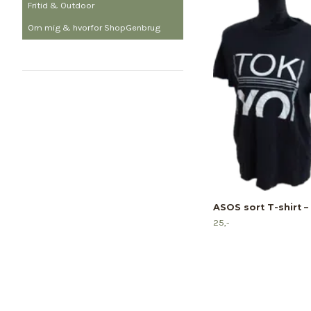
Fritid & Outdoor
Om mig & hvorfor ShopGenbrug
ASOS sort T-shirt – 
25,-