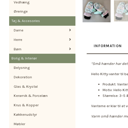
Vedhæng
Øreringe
Tøj & Accesories
Dame
Herre
INFORMATION
Børn
Bolig & Interiør
“Små hænder har det 
Belysning
Hello Kitty-vanter til b
Dekoration
Produkt: Vanter 
Glas & Krystal
Motiv: Hello Kit
Størrelse: 3–5 å
Keramik & Porcelæn
Krus & Kopper
Vanterne er klar til at
Køkkenudstyr
Varm små hænder me
Møbler