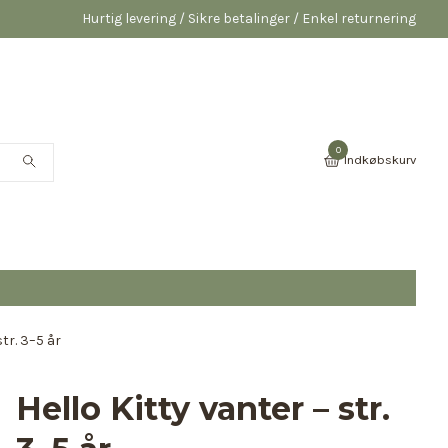
Hurtig levering / Sikre betalinger / Enkel returnering
0
Indkøbskurv
str. 3–5 år
Hello Kitty vanter – str.