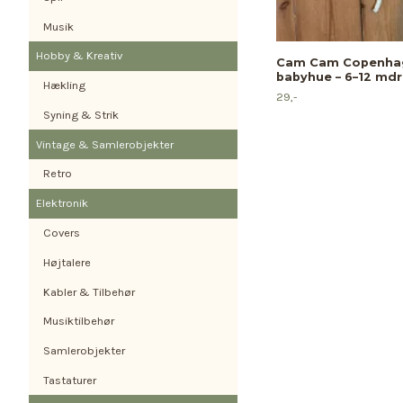
Musik
Hobby & Kreativ
Cam Cam Copenha
babyhue – 6–12 mdr
Hækling
29,-
Syning & Strik
Vintage & Samlerobjekter
Retro
Elektronik
Covers
Højtalere
Kabler & Tilbehør
Musiktilbehør
Samlerobjekter
Tastaturer