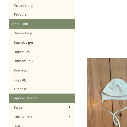
Opbevaring
Tekstiler
Alt til Børn
Babyudstyr
Børnebøger
Børnefilm
Børnemusik
Børnespil
Legetøj
Tilbehør
Bøger & Medier
Bøger
Film & DVD
Spil