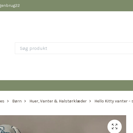
pgenbrug22
ies
Børn
Huer, Vanter & Halstørklæder
Hello Kitty vanter – 