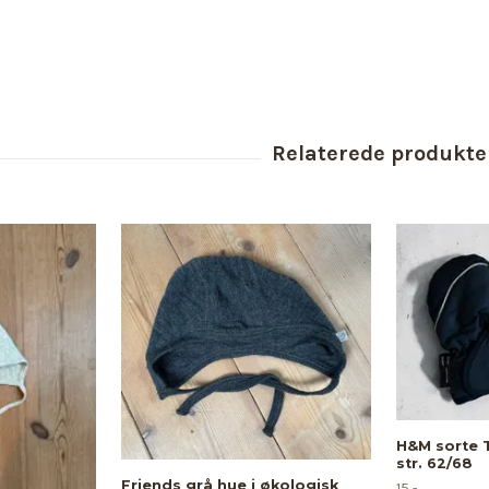
H&M sorte T
str. 62/68
Friends grå hue i økologisk
15,-