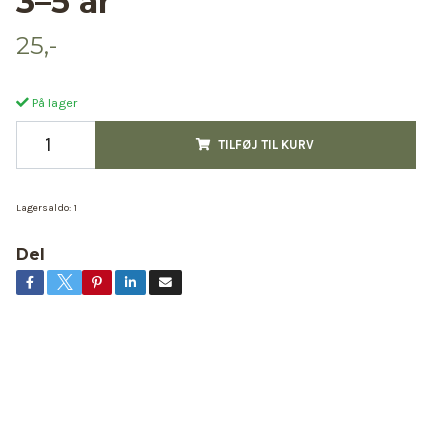
3–5 år
25,-
På lager
TILFØJ TIL KURV
Lagersaldo:
1
Del