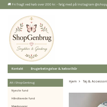
🚚 Fri fragt ved køb over 200 kr. - følg med på Instagram @sho
Kontakt
Brugerbetingelser & købsvilkår
Hjem
Tøj & Accessor
Alt i ShopGenbrug
Nyeste fund
Håndlavede fund
Mærkevarer