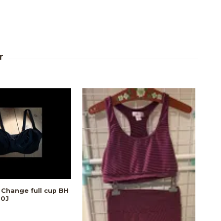
Change full cup BH
80J