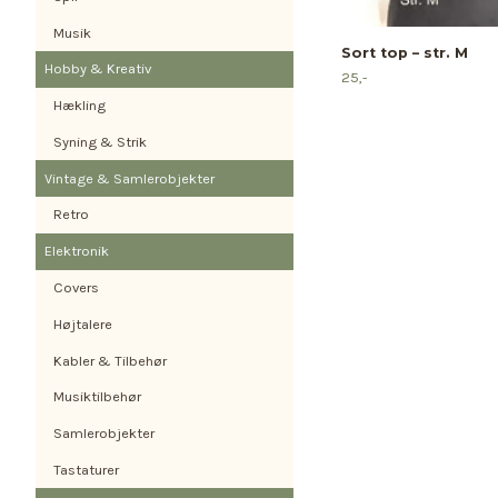
Musik
Sort top – str. M
Hobby & Kreativ
25,-
Hækling
Syning & Strik
Vintage & Samlerobjekter
Retro
Elektronik
Covers
Højtalere
Kabler & Tilbehør
Musiktilbehør
Samlerobjekter
Tastaturer