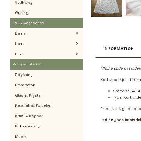
Vedhæng
Øreringe
Tøj & Accesories
Dame
Herre
INFORMATION
Børn
Bolig & Interiør
“Nogle gode basisdele 
Belysning
Kort underkjole til da
Dekoration
Størrelse: 42-
Glas & Krystal
Type: Kort unde
Keramik & Porcelæn
En praktisk garderobede
Krus & Kopper
Lad de gode basisde
Køkkenudstyr
Møbler