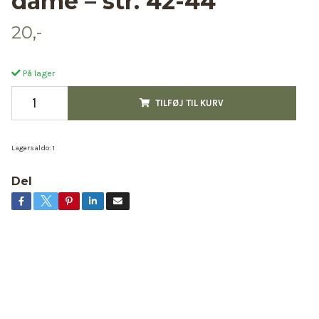
dame – str. 42-44
20,-
På lager
TILFØJ TIL KURV
Lagersaldo:
1
Del