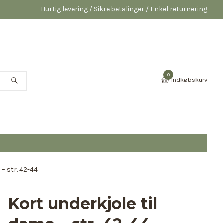
Hurtig levering / Sikre betalinger / Enkel returnering
0
Indkøbskurv
 – str. 42-44
Kort underkjole til