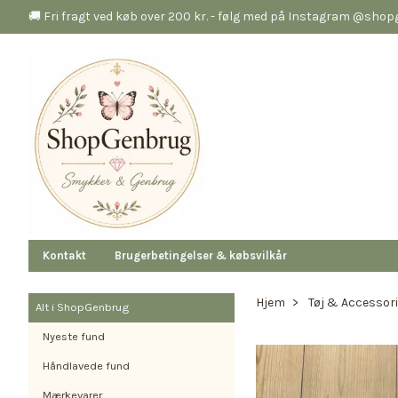
🚚 Fri fragt ved køb over 200 kr. - følg med på Instagram @sho
Kontakt
Brugerbetingelser & købsvilkår
Hjem
Tøj & Accessor
Alt i ShopGenbrug
Nyeste fund
Håndlavede fund
Mærkevarer