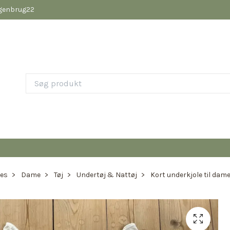
pgenbrug22
ies
Dame
Tøj
Undertøj & Nattøj
Kort underkjole til dame