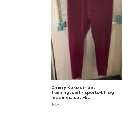
CHA
blon
49,-
Cherry Koko stribet
træningssæt – sports-bh og
leggings, str. M/L
99,-