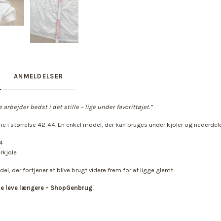
ANMELDELSER
arbejder bedst i det stille – lige under favorittøjet.”
me i størrelse 42-44. En enkel model, der kan bruges under kjoler og nederdele
44
rkjole
l, der fortjener at blive brugt videre frem for at ligge glemt.
le leve længere – ShopGenbrug.