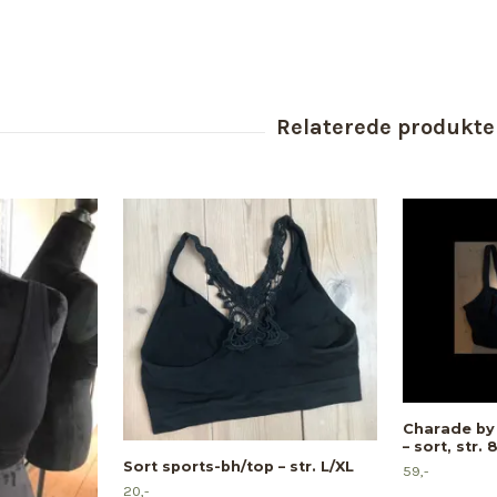
Charade by 
– sort, str. 
Sort sports-bh/top – str. L/XL
59,-
20,-