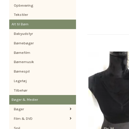
Opbevaring
Tekstiler
Alt til Børn
Babyudstyr
Børnebøger
Børnefilm
Børnemusik
Børnespil
Legetøj
Tilbehør
Bøger & Medier
Bøger
Film & DVD
Spil