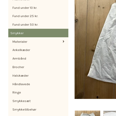
Fund under 10 kr.
Fund under 25 kr.
Fund under 50 kr.
Smykker
Materialer
Ankelkæder
Armbånd
Brocher
Halskæder
Håndlavede
Ringe
Smykkesæt
Smykketilbehør