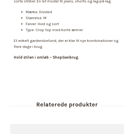
sorte striber. En let model til jeans, shorts og lag-på-lag.
Mærke: Divided
Størrelse: M
Farver: Hvid og sort
Type: Crop top med korte ærmer
Et enkelt garderobefund, der er klar til nye kombinationer og
flere dage i brug.
Hold stilen i omløb – ShopGenbrug.