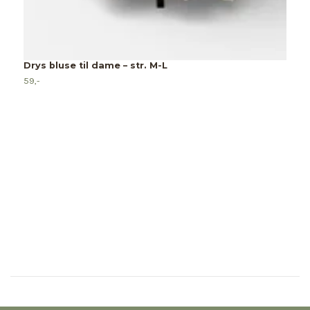
O
Drys bluse til dame – str. M-L
4
59,-