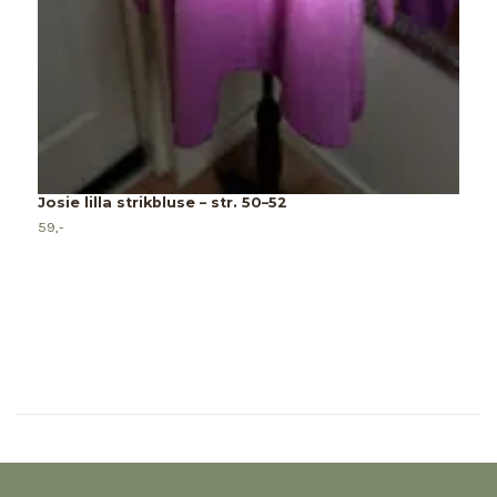
S
4
Josie lilla strikbluse – str. 50–52
59,-