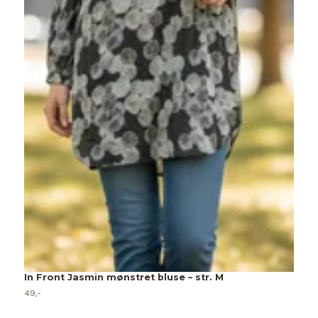
In Front Jasmin mønstret bluse – str. M
49,-