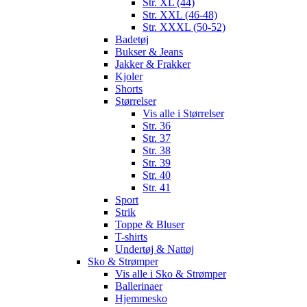
Str. XL (44)
Str. XXL (46-48)
Str. XXXL (50-52)
Badetøj
Bukser & Jeans
Jakker & Frakker
Kjoler
Shorts
Størrelser
Vis alle i Størrelser
Str. 36
Str. 37
Str. 38
Str. 39
Str. 40
Str. 41
Sport
Strik
Toppe & Bluser
T-shirts
Undertøj & Nattøj
Sko & Strømper
Vis alle i Sko & Strømper
Ballerinaer
Hjemmesko