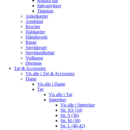
Rustfrit stål
Sølvsmykker
Titanium
Ankelkæder
Armbånd
Brocher
Halskæder
Håndlavede
Ringe
Smykkesæt
Smykketilbehør
Vedhæng
Øreringe
Tøj & Accesories
Vis alle i Tøj & Accesories
Dame
Vis alle i Dame
Tøj
Vis alle i Tøj
Størrelser
Vis alle i Størrelser
Str. XS (34)
Str. S (36)
Str. M (38)
Str. L (40-42)