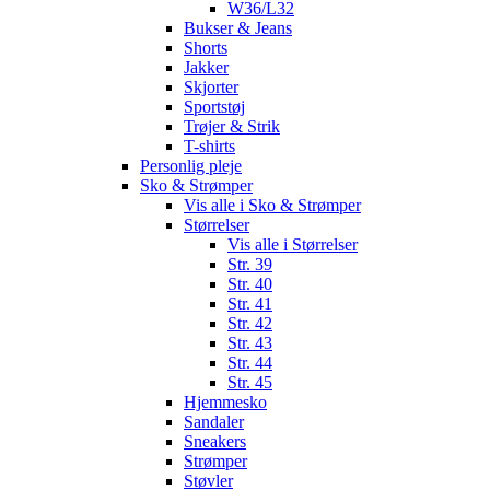
W36/L32
Bukser & Jeans
Shorts
Jakker
Skjorter
Sportstøj
Trøjer & Strik
T-shirts
Personlig pleje
Sko & Strømper
Vis alle i Sko & Strømper
Størrelser
Vis alle i Størrelser
Str. 39
Str. 40
Str. 41
Str. 42
Str. 43
Str. 44
Str. 45
Hjemmesko
Sandaler
Sneakers
Strømper
Støvler