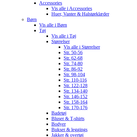
Accessories
Vis alle i Accessories
Huer, Vanter & Halstørklæder
Børn
Vis alle i Børn
Tøj
Vis alle i Tøj
Størrelser
Vis alle i Størrelser
Str. 50-56
Str. 62-68
Str. 74-80
Str. 86-92
Str. 98-104
Str. 110-116
Str. 122-128
Str. 134-140
Str. 146-152
Str. 158-164
Str. 170-176
Badetøj
Bluser & T-shirts
Bodyer
Bukser & leggings
Jakker & overtøj