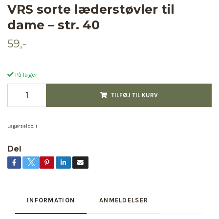
VRS sorte læderstøvler til
dame – str. 40
59,-
På lager
TILFØJ TIL KURV
Lagersaldo:
1
Del
INFORMATION
ANMELDELSER