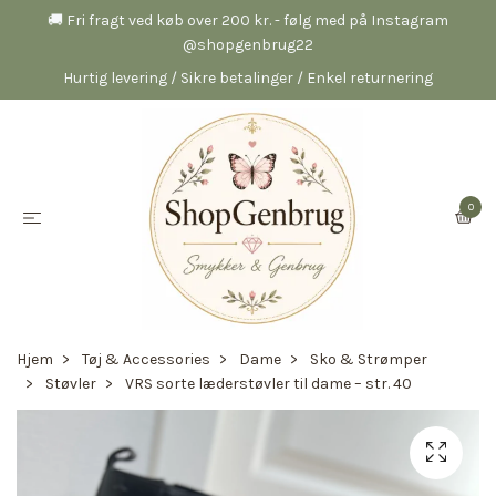
🚚 Fri fragt ved køb over 200 kr. - følg med på Instagram
@shopgenbrug22
Hurtig levering / Sikre betalinger / Enkel returnering
0
Hjem
Tøj & Accessories
Dame
Sko & Strømper
Støvler
VRS sorte læderstøvler til dame – str. 40