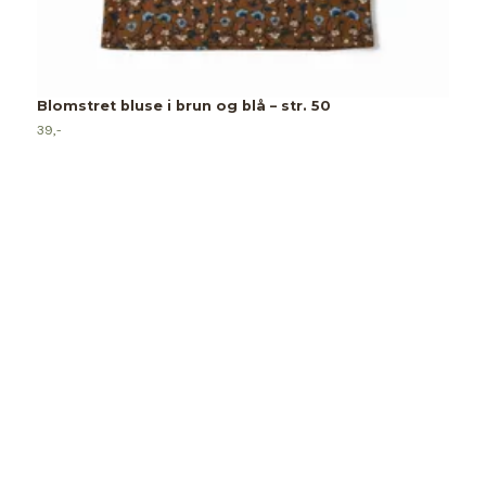
Blomstret bluse i brun og blå – str. 50
39,-
M
4