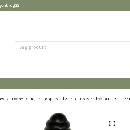
pgenbrug22
ies
Dame
Tøj
Toppe & Bluser
H&M rød skjorte – str. L/X