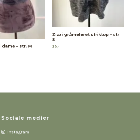
Zizzi gråmeleret striktop – str.
S
l dame – str. M
39,-
Ros
str.
fun
49,-
Sociale medier
Instagram