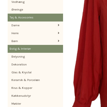
Vedhæng
Øreringe
Tøj & Accesories
Dame
Herre
Børn
Bolig & Interiør
Belysning
Dekoration
Glas & Krystal
Keramik & Porcelæn
Krus & Kopper
Køkkenudstyr
Møbler