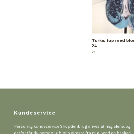
Turkis top med blon
XL
29,-
Kundeservice
Personlig kundeservice ShopGenbrug drives af mig alene, og
derfor får du personlig hjælp direkte fra mig. Send en besked