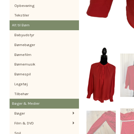
Opbevaring
Tekstiler
Alt til Børn
Babyudstyr
Børnebøger
Børnefilm
Børnemusik
Børnespil
Legetøj
Tilbehør
Bøger & Medier
Bøger
Film & DVD
Spil