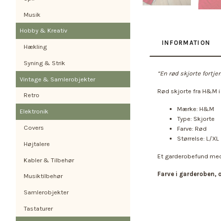
Musik
Hobby & Kreativ
INFORMATION
Hækling
Syning & Strik
“En rød skjorte fortje
Vintage & Samlerobjekter
Rød skjorte fra H&M i
Retro
Mærke: H&M
Elektronik
Type: Skjorte
Covers
Farve: Rød
Størrelse: L/XL
Højtalere
Et garderobefund med m
Kabler & Tilbehør
Farve i garderoben, 
Musiktilbehør
Samlerobjekter
Tastaturer