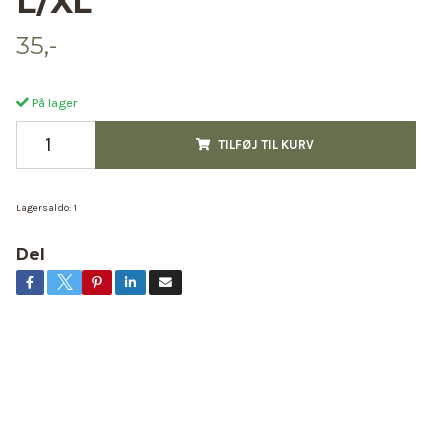
L/XL
35,-
På lager
TILFØJ TIL KURV
Lagersaldo:
1
Del