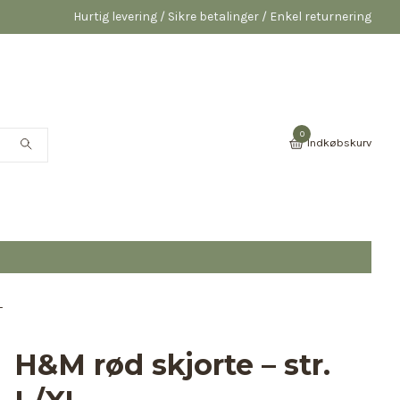
Hurtig levering / Sikre betalinger / Enkel returnering
0
Indkøbskurv
L
H&M rød skjorte – str.