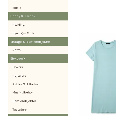
Musik
Hobby & Kreativ
Hækling
Syning & Strik
Vintage & Samlerobjekter
Retro
Elektronik
Covers
Højtalere
Kabler & Tilbehør
Musiktilbehør
Samlerobjekter
Tastaturer