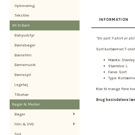
Opbevaring
Tekstiler
INFORMATION
Alt til Børn
Babyudstyr
“En sort T-shirt er st
Børnebøger
Sort kortærmet T-shirt 
Børnefilm
Mærke: Stanley 
Børnemusik
Størrelse: L
Farve: Sort
Børnespil
Type: Kortærme
Legetøj
Klar til mange flere hv
Tilbehør
Brug basisdelene læ
Bøger & Medier
Bøger
Film & DVD
Spil