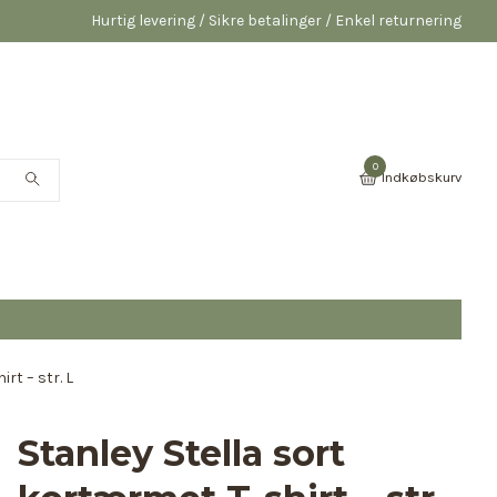
Hurtig levering / Sikre betalinger / Enkel returnering
0
Indkøbskurv
rt – str. L
Stanley Stella sort