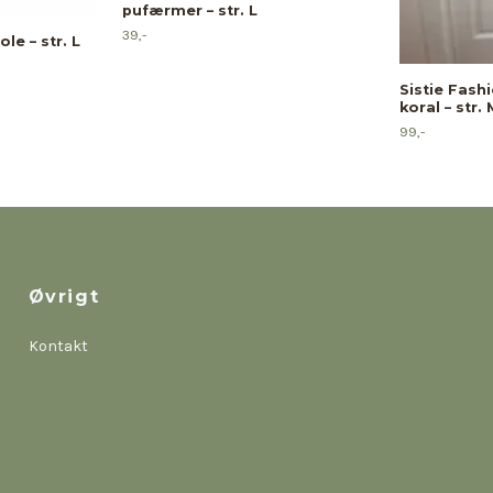
pufærmer – str. L
39,-
le – str. L
Sistie Fashi
koral – str. 
99,-
Øvrigt
Kontakt