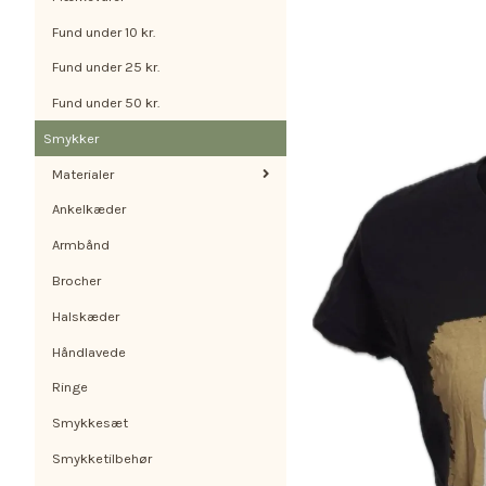
Fund under 10 kr.
Fund under 25 kr.
Fund under 50 kr.
Smykker
Materialer
Ankelkæder
Armbånd
Brocher
Halskæder
Håndlavede
Ringe
Smykkesæt
Smykketilbehør