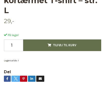
kortærmet T-shirt – str.
L
29,-
På lager
TILFØJ TIL KURV
Lagersaldo:
1
Del