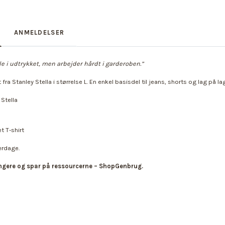
ANMELDELSER
ille i udtrykket, men arbejder hårdt i garderoben.”
fra Stanley Stella i størrelse L. En enkel basisdel til jeans, shorts og lag på lag
Stella
t T-shirt
erdage.
ngere og spar på ressourcerne – ShopGenbrug.