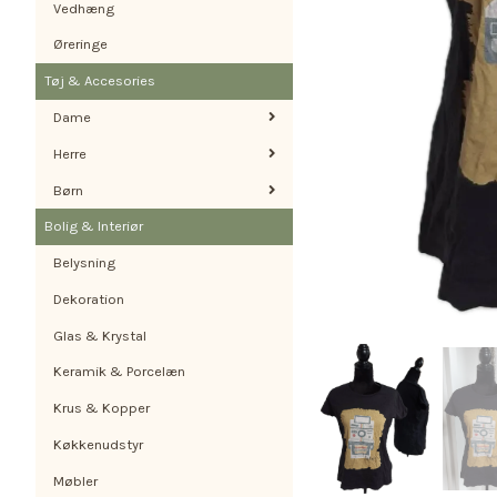
Vedhæng
Øreringe
Tøj & Accesories
Dame
Herre
Børn
Bolig & Interiør
Belysning
Dekoration
Glas & Krystal
Keramik & Porcelæn
Krus & Kopper
Køkkenudstyr
Møbler