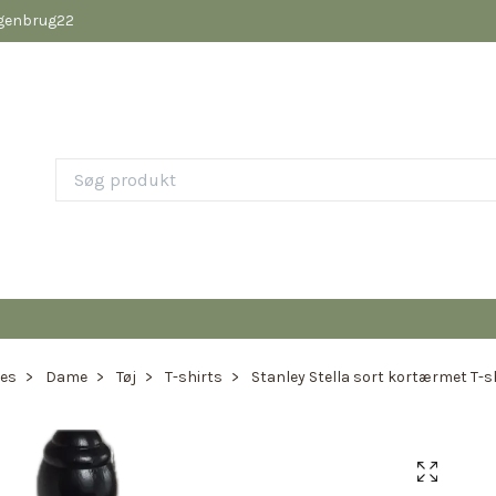
pgenbrug22
ies
Dame
Tøj
T-shirts
Stanley Stella sort kortærmet T-shi