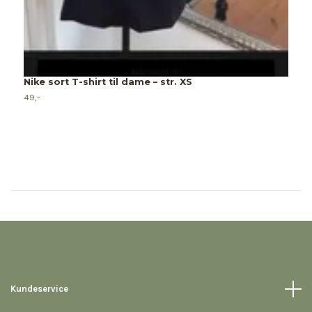
A
4
Nike sort T-shirt til dame – str. XS
49,-
Kundeservice