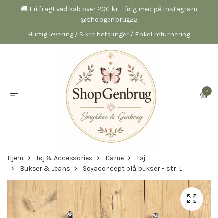
🚚 Fri fragt ved køb over 200 kr. - følg med på Instagram
@shopgenbrug22
Hurtig levering / Sikre betalinger / Enkel returnering
0
Hjem
Tøj & Accessories
Dame
Tøj
Bukser & Jeans
Soyaconcept blå bukser – str. L