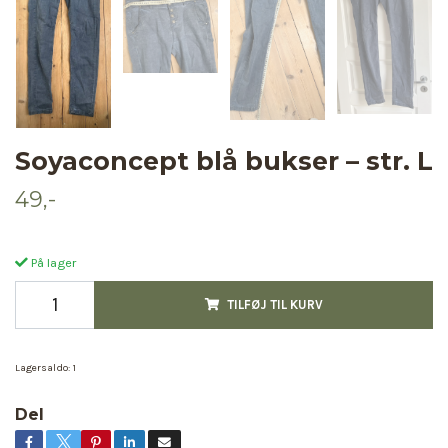
Soyaconcept blå bukser – str. L
49,-
På lager
TILFØJ TIL KURV
Lagersaldo:
1
Del