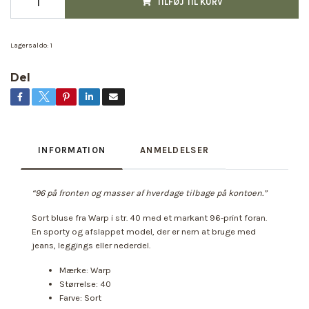
TILFØJ TIL KURV
Lagersaldo:
1
Del
INFORMATION
ANMELDELSER
“96 på fronten og masser af hverdage tilbage på kontoen.”
Sort bluse fra Warp i str. 40 med et markant 96-print foran.
En sporty og afslappet model, der er nem at bruge med
jeans, leggings eller nederdel.
Mærke: Warp
Størrelse: 40
Farve: Sort