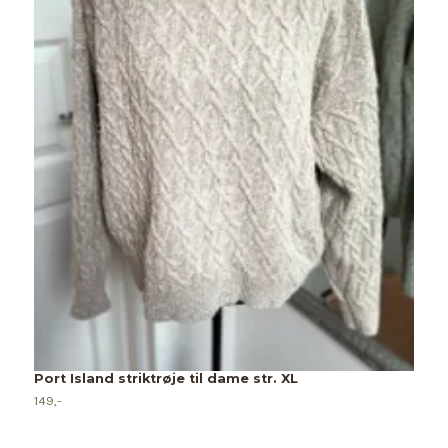
Port Island striktrøje til dame str. XL
149,-