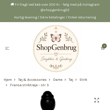
🚚 Fri fragt ved køb over 200 kr. - følg med på Instagram
@shopgenbrug22
Hurtig levering / Sikre betalinger / Enkel returnering
0
Hjem
Tøj & Accessories
Dame
Tøj
Strik
Fransa striktrøje – str. S