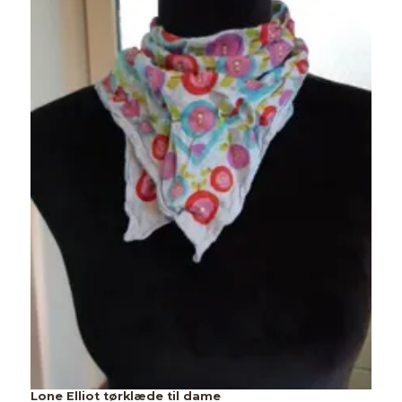
Lone Elliot tørklæde til dame
R