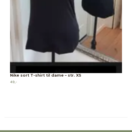
A
4
Nike sort T-shirt til dame – str. XS
49,-