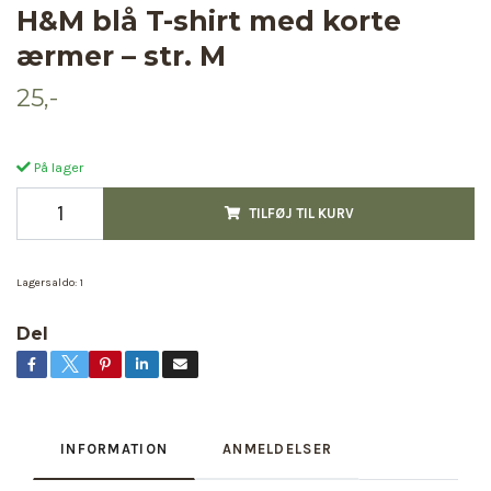
H&M blå T-shirt med korte
ærmer – str. M
25,-
På lager
TILFØJ TIL KURV
Lagersaldo:
1
Del
INFORMATION
ANMELDELSER