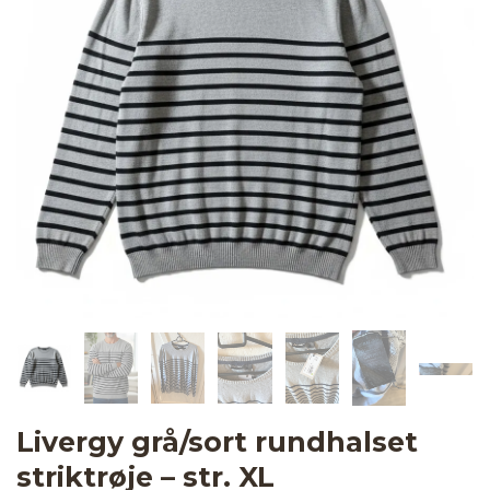
Livergy grå/sort rundhalset
striktrøje – str. XL