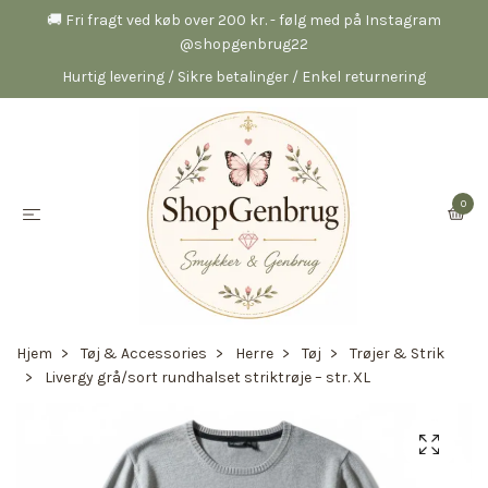
🚚 Fri fragt ved køb over 200 kr. - følg med på Instagram
@shopgenbrug22
Hurtig levering / Sikre betalinger / Enkel returnering
0
Hjem
Tøj & Accessories
Herre
Tøj
Trøjer & Strik
Livergy grå/sort rundhalset striktrøje – str. XL