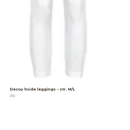
Decoy hvide leggings – str. M/L
J
29,-
9