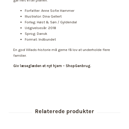
går helt efter planen.
Forfatter: Anne Sofie Hammer
Illustrator: Dina Gellert
Forlag: Høst & Søn / Gyldendal
Udgivelsesår: 2018
Sprog: Dansk
Format: Indbundet
En god Villads-historie må gerne få lov at underholde flere
familier.
Giv læseglæden et nyt hjem – ShopGenbrug.