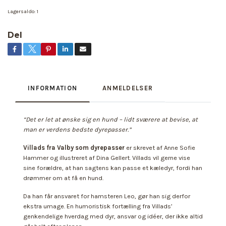
Lagersaldo:
1
Del
INFORMATION
ANMELDELSER
“Det er let at ønske sig en hund – lidt sværere at bevise, at
man er verdens bedste dyrepasser.”
Villads fra Valby som dyrepasser
er skrevet af Anne Sofie
Hammer og illustreret af Dina Gellert. Villads vil gerne vise
sine forældre, at han sagtens kan passe et kæledyr, fordi han
drømmer om at få en hund.
Da han får ansvaret for hamsteren Leo, gør han sig derfor
ekstra umage. En humoristisk fortælling fra Villads’
genkendelige hverdag med dyr, ansvar og idéer, der ikke altid