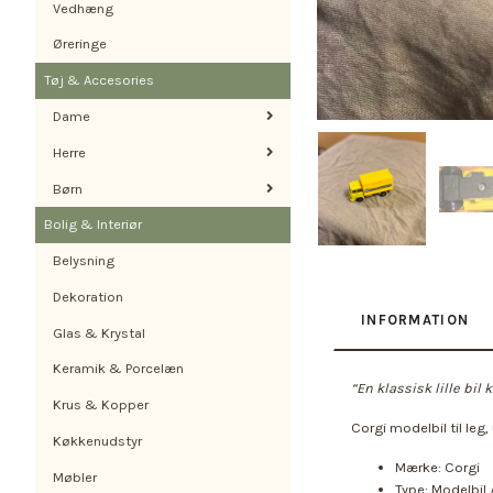
Vedhæng
Øreringe
Tøj & Accesories
Dame
Herre
Børn
Bolig & Interiør
Belysning
Dekoration
INFORMATION
Glas & Krystal
Keramik & Porcelæn
“En klassisk lille bil 
Krus & Kopper
Corgi modelbil til leg, 
Køkkenudstyr
Mærke: Corgi
Møbler
Type: Modelbil 