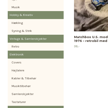
Musik
Hobby & Kreativ
Hækling
Syning & Strik
Matchbox U.S. mode
Vintage & Samlerobjekter
1976 – retrobil med
39,-
Retro
Elektronik
Covers
Højtalere
Kabler & Tilbehør
Musiktilbehør
Samlerobjekter
Tastaturer