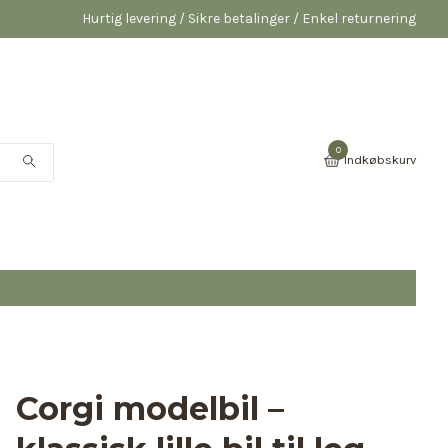
Hurtig levering / Sikre betalinger / Enkel returnering
0
Indkøbskurv
Corgi modelbil –