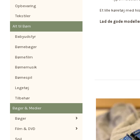
Opbevaring
Et lille køretøj med his
Tekstiler
Lad de gode modelle
Alt til Børn
Babyudstyr
Børnebøger
Børnefilm
Børnemusik
Børnespil
Legetøj
Tilbehør
Bøger & Medier
Bøger
Film & DVD
Spil