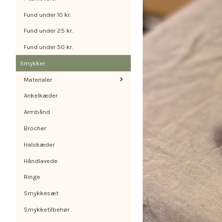
Fund under 10 kr.
Fund under 25 kr.
Fund under 50 kr.
Smykker
Materialer
Ankelkæder
Armbånd
Brocher
Halskæder
Håndlavede
Ringe
Smykkesæt
Smykketilbehør