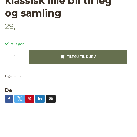
klassisk lille bil til leg
og samling
29,-
På lager
TILFØJ TIL KURV
Lagersaldo:
1
Del