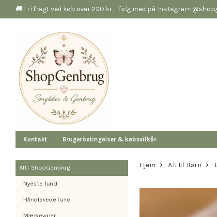
🚚 Fri fragt ved køb over 200 kr. - følg med på Instagram @sho
Kontakt
Brugerbetingelser & købsvilkår
Hjem
Alt til Børn
Alt i ShopGenbrug
Nyeste fund
Håndlavede fund
Mærkevarer