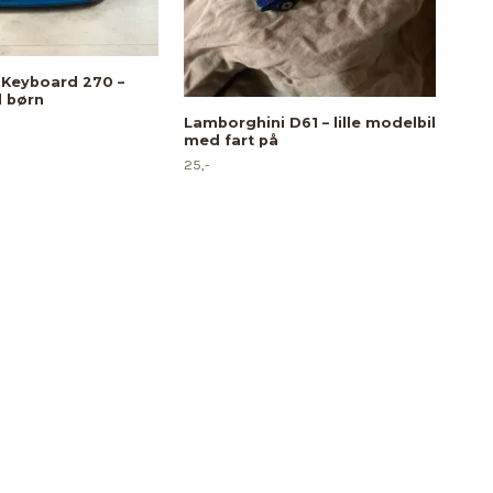
Ambu
 Keyboard 270 –
udr
l børn
49,-
Lamborghini D61 – lille modelbil
med fart på
25,-