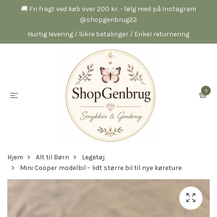
🚚 Fri fragt ved køb over 200 kr. - følg med på Instagram
@shopgenbrug22
Hurtig levering / Sikre betalinger / Enkel returnering
0
Hjem
Alt til Børn
Legetøj
Mini Cooper modelbil – lidt større bil til nye køreture