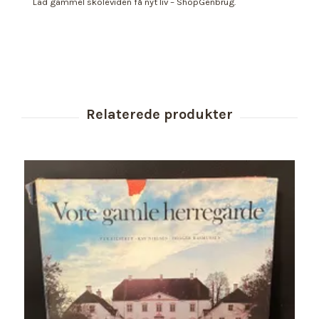
Lad gammel skoleviden få nyt liv – ShopGenbrug.