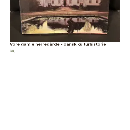
Vore gamle herregårde – dansk kulturhistorie
39,-
D
P
35