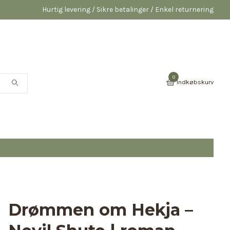
Hurtig levering / Sikre betalinger / Enkel returnering
0
Indkøbskurv
Drømmen om Hekja –