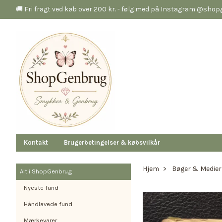
🚚 Fri fragt ved køb over 200 kr. - følg med på Instagram @sho
Kontakt
Brugerbetingelser & købsvilkår
Hjem
Bøger & Medier
Alt i ShopGenbrug
Nyeste fund
Håndlavede fund
Mærkevarer