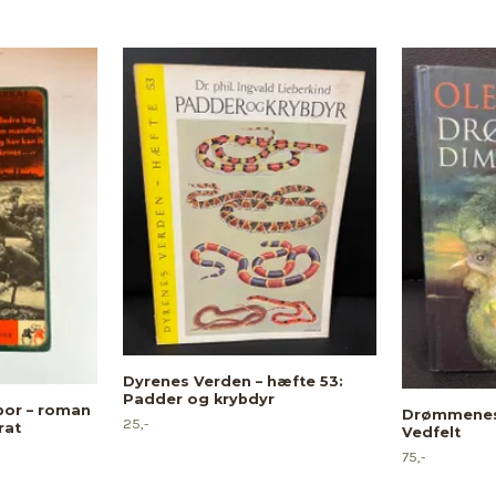
Dyrenes Verden – hæfte 53:
Padder og krybdyr
spor – roman
Drømmenes 
25,-
rat
Vedfelt
75,-