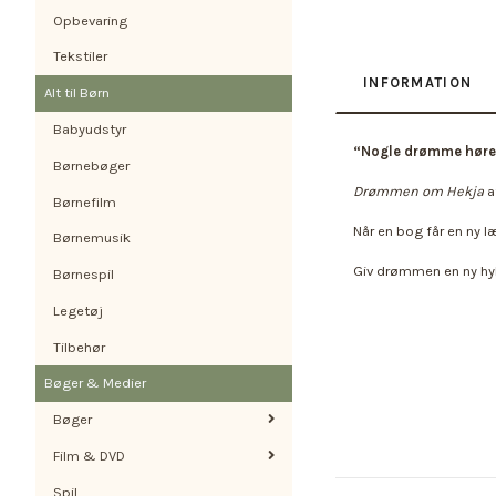
Opbevaring
Tekstiler
INFORMATION
Alt til Børn
Babyudstyr
“Nogle drømme høre
Børnebøger
Drømmen om Hekja
a
Børnefilm
Når en bog får en ny l
Børnemusik
Giv drømmen en ny hyl
Børnespil
Legetøj
Tilbehør
Bøger & Medier
Bøger
Film & DVD
Spil