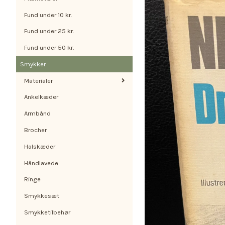
Fund under 10 kr.
Fund under 25 kr.
Fund under 50 kr.
Smykker
Materialer
Ankelkæder
Armbånd
Brocher
Halskæder
Håndlavede
Ringe
Smykkesæt
Smykketilbehør