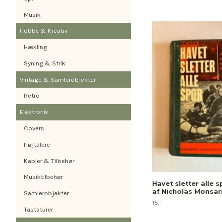
Musik
Hobby & Kreativ
Hækling
Syning & Strik
Vintage & Samlerobjekter
Retro
Elektronik
Covers
Højtalere
Kabler & Tilbehør
Musiktilbehør
Havet sletter alle 
af Nicholas Monsar
Samlerobjekter
15,-
Tastaturer