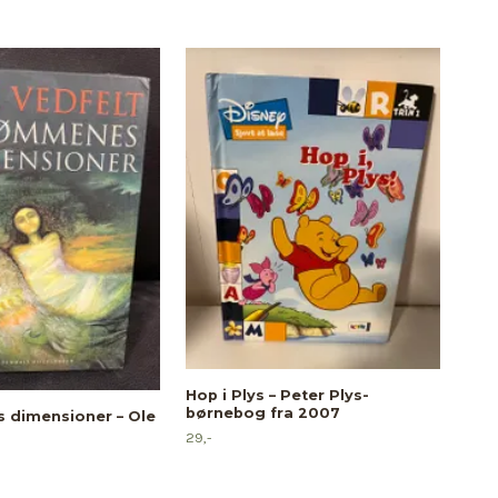
Ott
bør
Hop i Plys – Peter Plys-
Kir
børnebog fra 2007
dimensioner – Ole
39,-
29,-