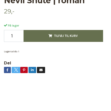
Nevil Shute | roman
29,-
På lager
TILFØJ TIL KURV
Lagersaldo:
1
Del