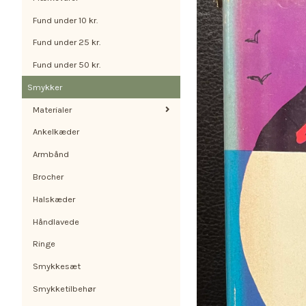
Fund under 10 kr.
Fund under 25 kr.
Fund under 50 kr.
Smykker
Materialer
Ankelkæder
Armbånd
Brocher
Halskæder
Håndlavede
Ringe
Smykkesæt
Smykketilbehør