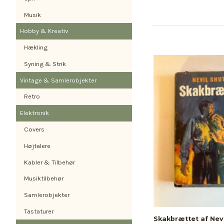
Musik
Hobby & Kreativ
Hækling
Syning & Strik
Vintage & Samlerobjekter
Retro
Elektronik
Covers
Højtalere
Kabler & Tilbehør
Musiktilbehør
Samlerobjekter
Tastaturer
Skakbrættet af Nevi