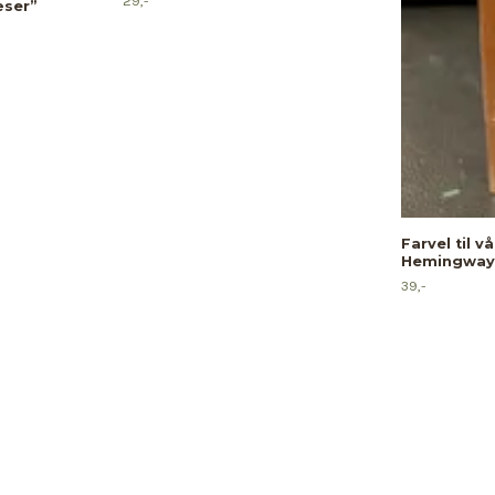
29,-
æser”
Farvel til v
Hemingway,
39,-