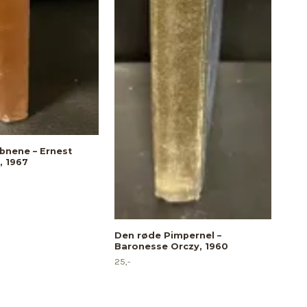
Char
rom
20,-
åbnene – Ernest
 1967
Den røde Pimpernel –
Baronesse Orczy, 1960
25,-