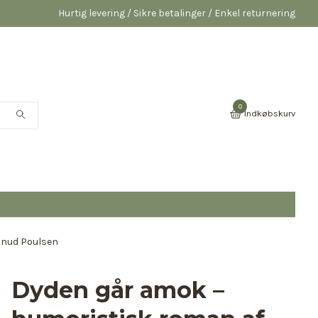
Hurtig levering / Sikre betalinger / Enkel returnering
0
Indkøbskurv
Knud Poulsen
Dyden går amok –