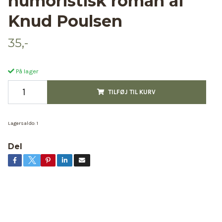
humoristisk roman af
Knud Poulsen
35,-
På lager
TILFØJ TIL KURV
Lagersaldo:
1
Del