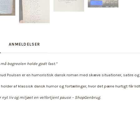
ANMELDELSER
må bogreolen holde godt fast.”
nud Poulsen er en humoristisk dansk roman med skæve situationer, satire og e
 holder af klassisk dansk humor og fortællinger, hvor det pæne hurtigt får lidt m
 nyt liv og miljøet en velfortjent pause – ShopGenbrug.