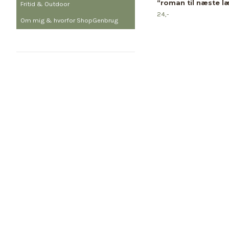
“roman til næste l
Fritid & Outdoor
24,-
Om mig & hvorfor ShopGenbrug