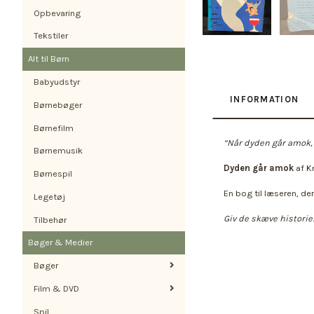
Opbevaring
Tekstiler
Alt til Børn
Babyudstyr
INFORMATION
Børnebøger
Børnefilm
“Når dyden går amok, 
Børnemusik
Dyden går amok
af K
Børnespil
En bog til læseren, der
Legetøj
Giv de skæve historier
Tilbehør
Bøger & Medier
Bøger
Film & DVD
Spil