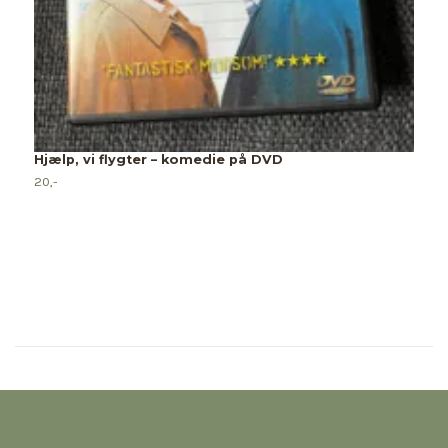
Hjælp, vi flygter – komedie på DVD
F
20,-
2