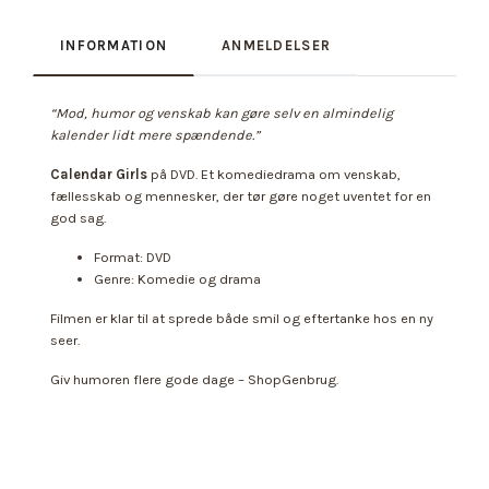
INFORMATION
ANMELDELSER
“Mod, humor og venskab kan gøre selv en almindelig
kalender lidt mere spændende.”
Calendar Girls
på DVD. Et komediedrama om venskab,
fællesskab og mennesker, der tør gøre noget uventet for en
god sag.
Format: DVD
Genre: Komedie og drama
Filmen er klar til at sprede både smil og eftertanke hos en ny
seer.
Giv humoren flere gode dage – ShopGenbrug.