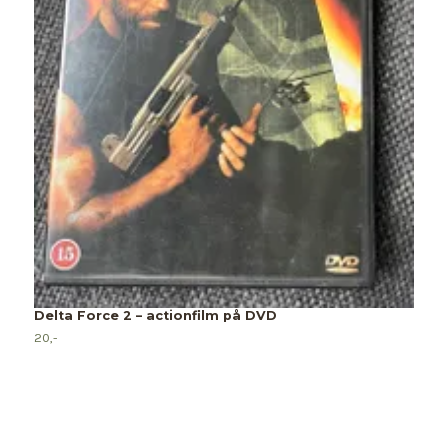
L
2
Delta Force 2 – actionfilm på DVD
20,-