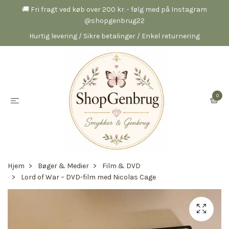
🚚 Fri fragt ved køb over 200 kr. - følg med på Instagram
@shopgenbrug22
Hurtig levering / Sikre betalinger / Enkel returnering
0
Hjem
Bøger & Medier
Film & DVD
Lord of War – DVD-film med Nicolas Cage