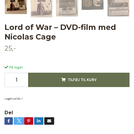
Lord of War – DVD-film med
Nicolas Cage
25,-
På lager
TILFØJ TIL KURV
Lagersaldo:
1
Del