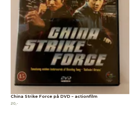
China Strike Force på DVD – actionfilm
N
20,-
2