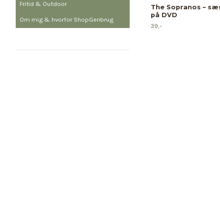
Fritid & Outdoor
The Sopranos – sæs
på DVD
Om mig & hvorfor ShopGenbrug
39,-