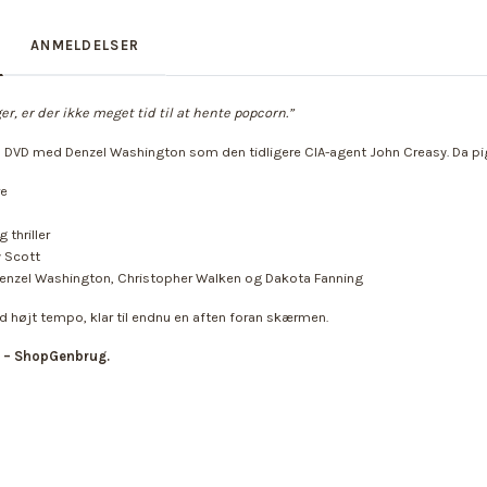
ANMELDELSER
r, er der ikke meget tid til at hente popcorn.”
på DVD med Denzel Washington som den tidligere CIA-agent John Creasy. Da pige
re
 thriller
y Scott
enzel Washington, Christopher Walken og Dakota Fanning
højt tempo, klar til endnu en aften foran skærmen.
iv – ShopGenbrug.