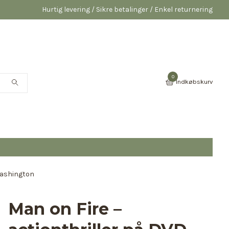
Hurtig levering / Sikre betalinger / Enkel returnering
0
Indkøbskurv
Washington
Man on Fire –