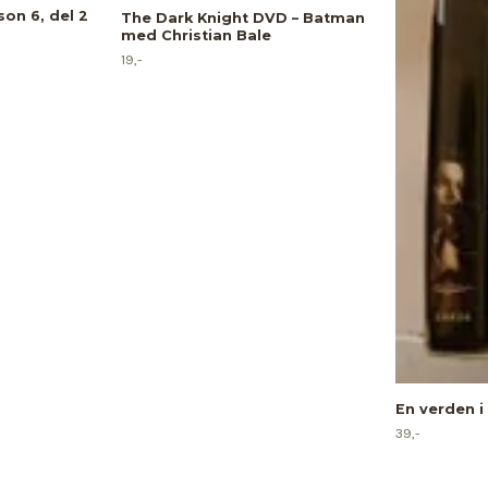
on 6, del 2
The Dark Knight DVD – Batman
med Christian Bale
19,-
En verden i
39,-