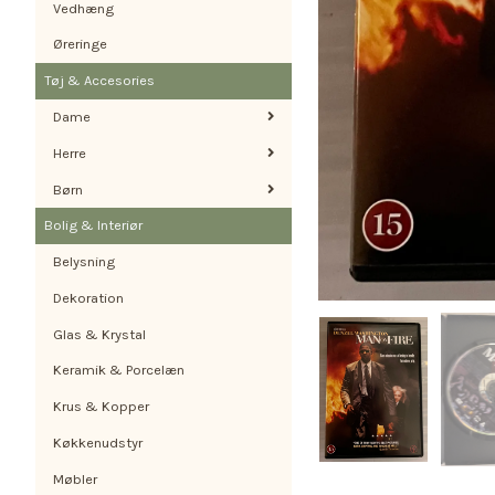
Vedhæng
Øreringe
Tøj & Accesories
Dame
Herre
Børn
Bolig & Interiør
Belysning
Dekoration
Glas & Krystal
Keramik & Porcelæn
Krus & Kopper
Køkkenudstyr
Møbler