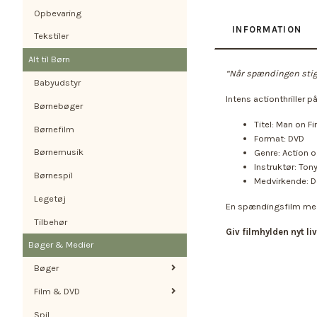
Opbevaring
INFORMATION
Tekstiler
Alt til Børn
“Når spændingen stige
Babyudstyr
Intens actionthriller 
Børnebøger
Titel: Man on Fi
Børnefilm
Format: DVD
Børnemusik
Genre: Action og
Instruktør: Ton
Børnespil
Medvirkende: D
Legetøj
En spændingsfilm med 
Tilbehør
Giv filmhylden nyt l
Bøger & Medier
Bøger
Film & DVD
Spil