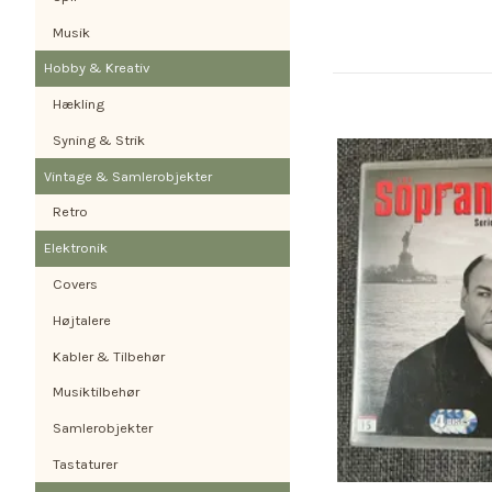
Musik
Hobby & Kreativ
Hækling
Syning & Strik
Vintage & Samlerobjekter
Retro
Elektronik
Covers
Højtalere
Kabler & Tilbehør
Musiktilbehør
Samlerobjekter
Tastaturer