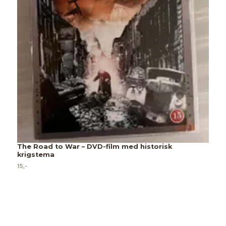
The Road to War – DVD-film med historisk
krigstema
M
15,-
D
2