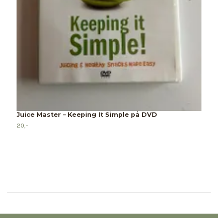
Juice Master – Keeping It Simple på DVD
T
20,-
15