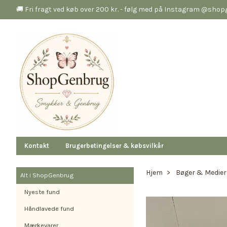
🚚 Fri fragt ved køb over 200 kr. - følg med på Instagram @sho
Kontakt
Brugerbetingelser & købsvilkår
Hjem
Bøger & Medier
Alt i ShopGenbrug
Nyeste fund
Håndlavede fund
Mærkevarer