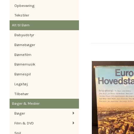
Opbevaring
Tekstiler
Alt til Børn
Babyudstyr
Børnebøger
Børnefilm
Børnemusik
Børnespil
Legetøj
Tilbehør
Bøger & Medier
Bøger
Film & DVD
Spil