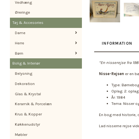
Vedhæng
Øreringe
Tøj & Accesories
Dame
Herre
INFORMATION
Børn
“En nisserejse fra 198
Bolig & Interiør
Belysning
Nisse-Rejsen
er en bø
Dekoration
Type: Børnebo
Oplag: 2. oplag
Glas & Krystal
År: 1984
Tema: Nisser og
Keramik & Porcelæn
Krus & Kopper
En bog med historie, de
Køkkenudstyr
Lad nisserne rejse v
Møbler