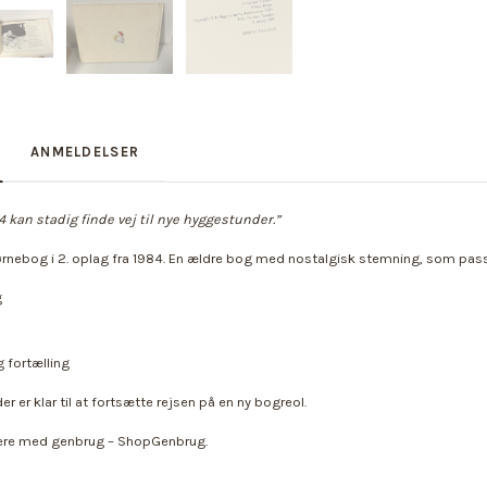
ANMELDELSER
4 kan stadig finde vej til nye hyggestunder.”
rnebog i 2. oplag fra 1984. En ældre bog med nostalgisk stemning, som passe
g
 fortælling
r er klar til at fortsætte rejsen på en ny bogreol.
idere med genbrug – ShopGenbrug.