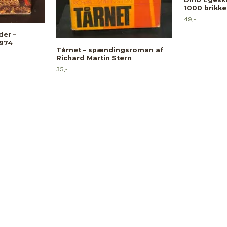
1000 brikke
49,-
er –
1974
Tårnet – spændingsroman af
Richard Martin Stern
35,-