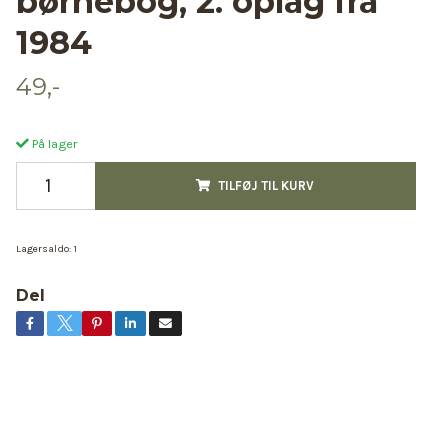
børnebog, 2. oplag fra
1984
49,-
På lager
TILFØJ TIL KURV
Lagersaldo:
1
Del