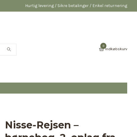
Hurtig levering / Sikre betalinger / Enkel returnering
0
Indkøbskurv
Nisse-Rejsen –