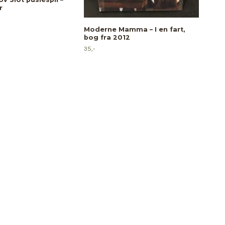
r
Moderne Mamma – I en fart,
Dan
bog fra 2012
39,-
35,-