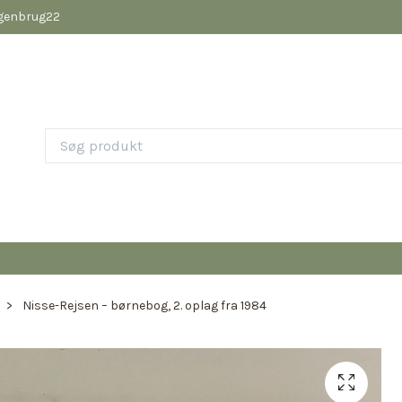
pgenbrug22
Nisse-Rejsen – børnebog, 2. oplag fra 1984