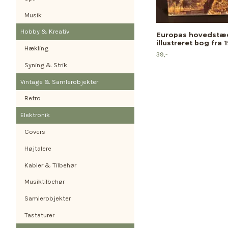
Musik
Hobby & Kreativ
Europas hovedstæd
illustreret bog fra 
Hækling
39,-
Syning & Strik
Vintage & Samlerobjekter
Retro
Elektronik
Covers
Højtalere
Kabler & Tilbehør
Musiktilbehør
Samlerobjekter
Tastaturer