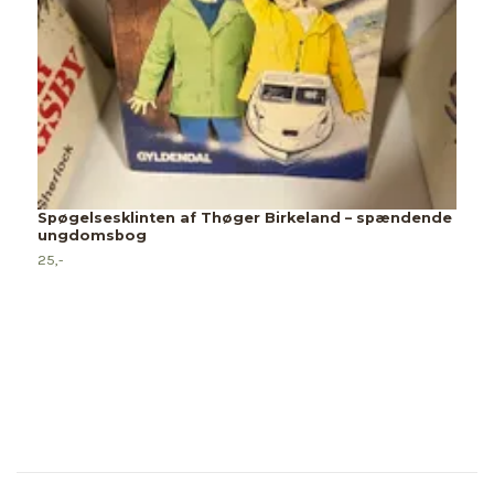
Spøgelsesklinten af Thøger Birkeland – spændende
ungdomsbog
C
25,-
2