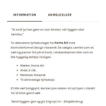
INFORMATION
ANMELDELSER
“To små lys kan gøre en stor forskel, når hyggen skal
tændes.”
To dekorative fyrfadsstager fra
Home Art
med
blomsterformet design i keramik. De sælges samlet som et
sæt og passer fint på et bord, i vindueskarmen eller som en
lille hyggelig detalje i boligen.
Mærke: Home Art
Antal: 2 stk.
Materiale: Keramik
Til almindelige fyrfadslys
Et lille sæt boligpynt, der kan lyse videre i et nyt hjem i stedet
for at blive gemt væk.
Tænd hyggen igen og giv ting nyt liv – ShopGenbrug.