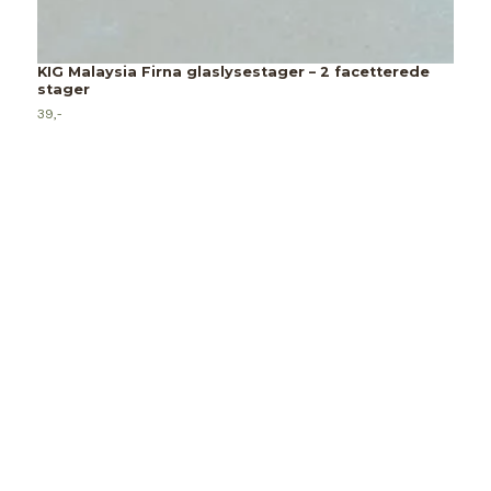
KIG Malaysia Firna glaslysestager – 2 facetterede
stager
39,-
3
å
6